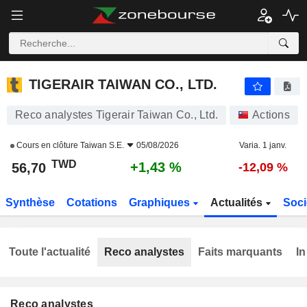
TIGERAIR TAIWAN CO., LTD.
56,70
NT$
+1,43 %
TIGERAIR TAIWAN CO., LTD.
Reco analystes Tigerair Taiwan Co., Ltd.
Actions
Cours en clôture
Taiwan S.E.
05/08/2026
Varia. 1 janv.
TWD
+1,43 %
56,70
-12,09 %
Synthèse
Cotations
Graphiques
Actualités
Soci
Toute l'actualité
Reco analystes
Faits marquants
In
Reco analystes