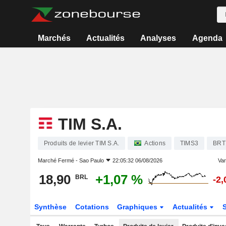
Marchés
Actualités
Analyses
Agenda
TIM S.A.
Produits de levier TIM S.A.
Actions
TIMS3
BRT
Marché Fermé -
Sao Paulo
22:05:32 06/08/2026
Var
18,90
+1,07 %
BRL
-2
Synthèse
Cotations
Graphiques
Actualités