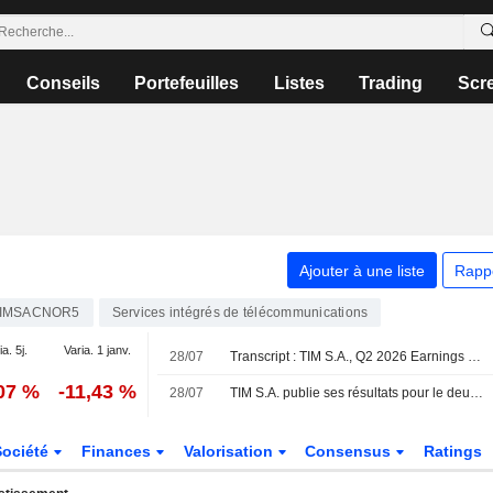
Conseils
Portefeuilles
Listes
Trading
Scr
Ajouter à une liste
Rapp
IMSACNOR5
Services intégrés de télécommunications
ia. 5j.
Varia. 1 janv.
28/07
Transcript : TIM S.A., Q2 2026 Earnings Call, Jul 28, 2026
,07 %
-11,43 %
28/07
TIM S.A. publie ses résultats pour le deuxième trimestre et le premier semestre clos le 30 juin 2026
Société
Finances
Valorisation
Consensus
Ratings