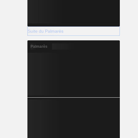
Suite du Palmarès
Palmarès