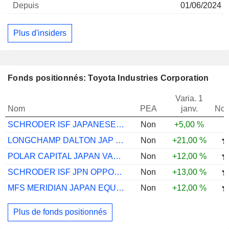
01/06/2024
Plus d'insiders
Fonds positionnés: Toyota Industries Corporation
Varia. 1
Nom
PEA
janv.
Not
SCHRODER ISF JAPANESE EQ A ACC JPY
Non
+5,00 %
LONGCHAMP DALTON JAP LNG UCITS I2UH
Non
+21,00 %
POLAR CAPITAL JAPAN VALUE S
Non
+12,00 %
SCHRODER ISF JPN OPPORTS C ACC JPY
Non
+13,00 %
MFS MERIDIAN JAPAN EQUITY I1 USD
Non
+12,00 %
Plus de fonds positionnés