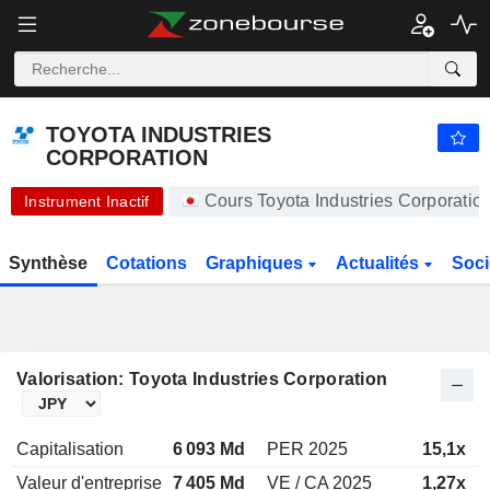
-.-
TOYOTA INDUSTRIES CORPORATION
20 450,00
¥
-
%
TOYOTA INDUSTRIES
CORPORATION
Cours Toyota Industries Corporati
Instrument Inactif
Synthèse
Cotations
Graphiques
Actualités
Soci
Valorisation: Toyota Industries Corporation
Capitalisation
6 093 Md
PER 2025
15,1x
Valeur d'entreprise
7 405 Md
VE / CA 2025
1,27x