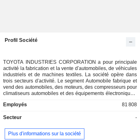
Profil Société
TOYOTA INDUSTRIES CORPORATION a pour principale
activité la fabrication et la vente d'automobiles, de véhicules
industriels et de machines textiles. La société opère dans
trois secteurs d'activité. Le segment Automobile fabrique et
vend des automobiles, des moteurs, des compresseurs pour
climatiseurs automobiles et des équipements électroniques,
entre autres. Le segment des véhicules industriels fournit
Employés
81 808
des chariots élévateurs à fourche, des équipements
d'entrepôt, des entrepôts automatiques, des véhicules pour
Secteur
-
le travail en hauteur, des solutions logistiques et des
activités de financement des ventes. Le segment des
machines textiles propose des machines à tisser et des
Plus d'informations sur la société
machines à filer, ainsi que des équipements de mesure de la