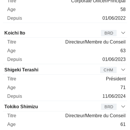
Corporate Officer/Principal
58
01/06/2022
Administrateur
Titre
Age
Depuis
Koichi Ito
BRD
Directeur/Membre du Conseil
63
01/06/2023
Shigeki Terashi
CHM
Président
71
11/06/2024
Tokiko Shimizu
BRD
Directeur/Membre du Conseil
61