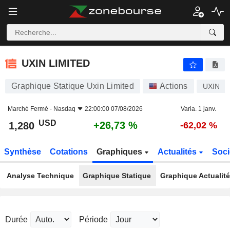
UXIN LIMITED
1,280
$
+26,73 %
UXIN LIMITED
Graphique Statique Uxin Limited
Actions
UXIN
Marché Fermé -
Nasdaq
22:00:00 07/08/2026
Varia. 1 janv.
USD
+26,73 %
1,280
-62,02 %
Synthèse
Cotations
Graphiques
Actualités
Soci
Analyse Technique
Graphique Statique
Graphique Actualit
Durée
Période