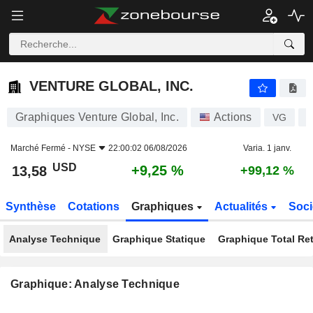
VENTURE GLOBAL, INC.
13,58
$
+9,25 %
VENTURE GLOBAL, INC.
Graphiques Venture Global, Inc.
Actions
VG
U
Marché Fermé -
NYSE
22:00:02 06/08/2026
Varia. 1 janv.
USD
+9,25 %
13,58
+99,12 %
Synthèse
Cotations
Graphiques
Actualités
Soci
Analyse Technique
Graphique Statique
Graphique Total Re
Graphique: Analyse Technique