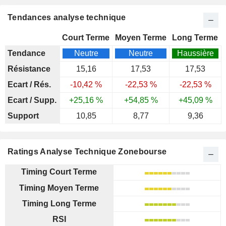
Tendances analyse technique
Court Terme
Moyen Terme
Long Terme
Tendance
Neutre
Neutre
Haussière
Résistance
15,16
17,53
17,53
Ecart / Rés.
-10,42 %
-22,53 %
-22,53 %
Ecart / Supp.
+25,16 %
+54,85 %
+45,09 %
Support
10,85
8,77
9,36
Ratings Analyse Technique Zonebourse
Timing Court Terme
Timing Moyen Terme
Timing Long Terme
RSI