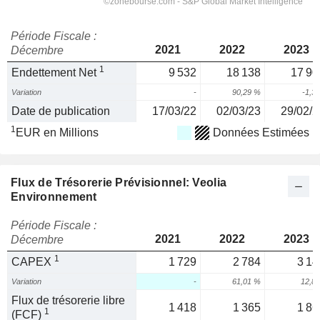
Période Fiscale :
2021
2022
2023
Décembre
1
Endettement Net
9 532
18 138
17 90
Variation
-
90,29 %
-1,3
Date de publication
17/03/22
02/03/23
29/02/2
1
EUR en Millions
Données Estimées
Flux de Trésorerie Prévisionnel: Veolia
Environnement
Période Fiscale :
2021
2022
2023
Décembre
1
CAPEX
1 729
2 784
3 14
Variation
-
61,01 %
12,8
Flux de trésorerie libre
1 418
1 365
1 86
1
(FCF)