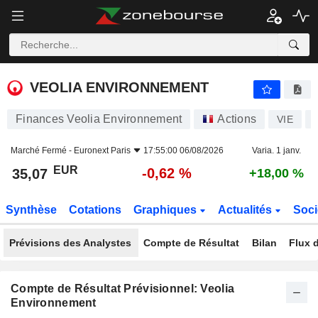
VEOLIA ENVIRONNEMENT
35,07
€
-0,62 %
VEOLIA ENVIRONNEMENT
Finances Veolia Environnement
Actions
VIE
Marché Fermé -
Euronext Paris
17:55:00 06/08/2026
Varia. 1 janv.
EUR
-0,62 %
35,07
+18,00 %
Synthèse
Cotations
Graphiques
Actualités
Soci
Prévisions des Analystes
Compte de Résultat
Bilan
Flux d
Compte de Résultat Prévisionnel: Veolia
Environnement