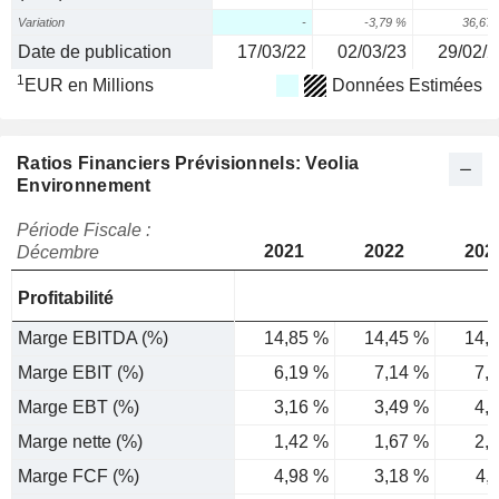
Variation
-
-3,79 %
36,67
Date de publication
17/03/22
02/03/23
29/02/2
1
EUR en Millions
Données Estimées
Ratios Financiers Prévisionnels: Veolia
Environnement
Période Fiscale :
2021
2022
202
Décembre
Profitabilité
Marge EBITDA (%)
14,85 %
14,45 %
14,
Marge EBIT (%)
6,19 %
7,14 %
7,
Marge EBT (%)
3,16 %
3,49 %
4,
Marge nette (%)
1,42 %
1,67 %
2,
Marge FCF (%)
4,98 %
3,18 %
4,