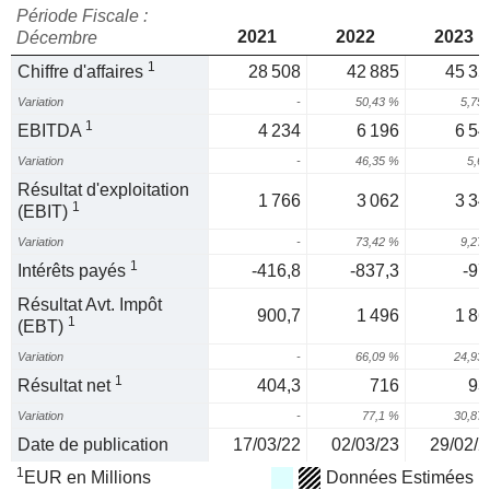
Période Fiscale :
2021
2022
2023
Décembre
1
Chiffre d'affaires
28 508
42 885
45 35
Variation
-
50,43 %
5,75
1
EBITDA
4 234
6 196
6 54
Variation
-
46,35 %
5,6
Résultat d'exploitation
1 766
3 062
3 34
1
(EBIT)
Variation
-
73,42 %
9,27
1
Intérêts payés
-416,8
-837,3
-97
Résultat Avt. Impôt
900,7
1 496
1 86
1
(EBT)
Variation
-
66,09 %
24,93
1
Résultat net
404,3
716
93
Variation
-
77,1 %
30,87
Date de publication
17/03/22
02/03/23
29/02/2
1
EUR en Millions
Données Estimées