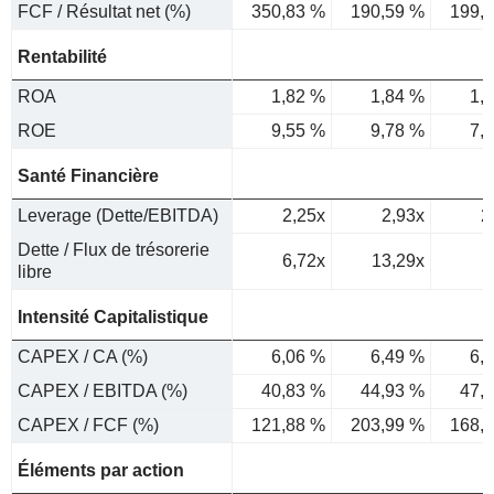
FCF / Résultat net (%)
350,83 %
190,59 %
199,
Rentabilité
ROA
1,82 %
1,84 %
1,
ROE
9,55 %
9,78 %
7,
Santé Financière
Leverage (Dette/EBITDA)
2,25x
2,93x
2
Dette / Flux de trésorerie
6,72x
13,29x
libre
Intensité Capitalistique
CAPEX / CA (%)
6,06 %
6,49 %
6,
CAPEX / EBITDA (%)
40,83 %
44,93 %
47,
CAPEX / FCF (%)
121,88 %
203,99 %
168,
Éléments par action