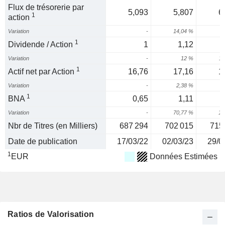
Flux de trésorerie par
5,093
5,807
6
1
action
Variation
-
14,04 %
1
1
Dividende / Action
1
1,12
Variation
-
12 %
11
1
Actif net par Action
16,76
17,16
1
Variation
-
2,38 %
1
1
BNA
0,65
1,11
Variation
-
70,77 %
18
Nbr de Titres (en Milliers)
687 294
702 015
715
Date de publication
17/03/22
02/03/23
29/0
1
EUR
Données Estimées
Ratios de Valorisation