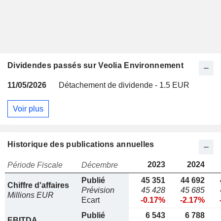
Dividendes passés sur Veolia Environnement
11/05/2026
Détachement de dividende - 1.5 EUR
Voir plus
Historique des publications annuelles
2023
2024
Période Fiscale
Décembre
Publié
45 351
44 692
Chiffre d'affaires
Prévision
45 428
45 685
Millions EUR
Ecart
-0.17%
-2.17%
Publié
6 543
6 788
EBITDA