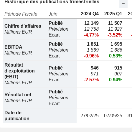
Historique des publications trimestrielles
2024 Q4
2025 Q1
2
Période Fiscale
Juin
Publié
12 149
11 507
Chiffre d'affaires
Prévision
12 758
11 927
Millions EUR
Ecart
-4.77%
-3.52%
Publié
1 851
1 695
EBITDA
Prévision
1 869
1 686
Millions EUR
Ecart
-0.96%
0.53%
Résultat
Publié
946
915
d'exploitation
Prévision
971
907
(EBIT)
Ecart
-2.57%
0.94%
Millions EUR
Publié
Résultat net
Prévision
Millions EUR
Ecart
Date de
27/02/25
07/05/25
3
publication