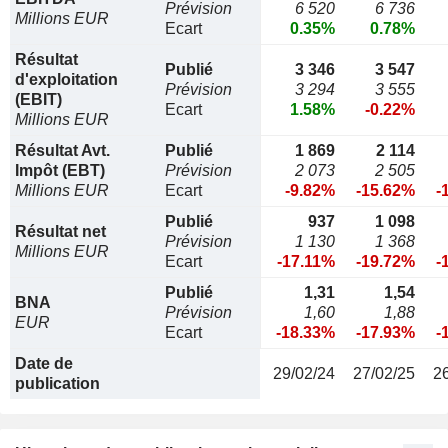
Prévision
6 520
6 736
Millions EUR
Ecart
0.35%
0.78%
Résultat
Publié
3 346
3 547
d'exploitation
Prévision
3 294
3 555
(EBIT)
Ecart
1.58%
-0.22%
Millions EUR
Résultat Avt.
Publié
1 869
2 114
Impôt (EBT)
Prévision
2 073
2 505
Millions EUR
Ecart
-9.82%
-15.62%
-
Publié
937
1 098
Résultat net
Prévision
1 130
1 368
Millions EUR
Ecart
-17.11%
-19.72%
-
Publié
1,31
1,54
BNA
Prévision
1,60
1,88
EUR
Ecart
-18.33%
-17.93%
-
Date de
29/02/24
27/02/25
2
publication