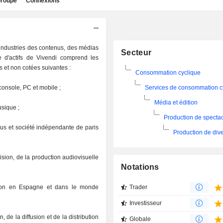
roupe
Connexions
industries des contenus, des médias
Secteur
le d'actifs de Vivendi comprend les
s et non cotées suivantes :
Consommation cyclique
console, PC et mobile ;
Services de consommation c
Média et édition
sique ;
Production de specta
nus et société indépendante de paris
Production de div
sion, de la production audiovisuelle
Notations
tion en Espagne et dans le monde
Trader
Investisseur
 de la diffusion et de la distribution
Globale