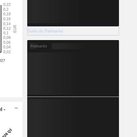
Suite du Palmarès
Palmarès
l -