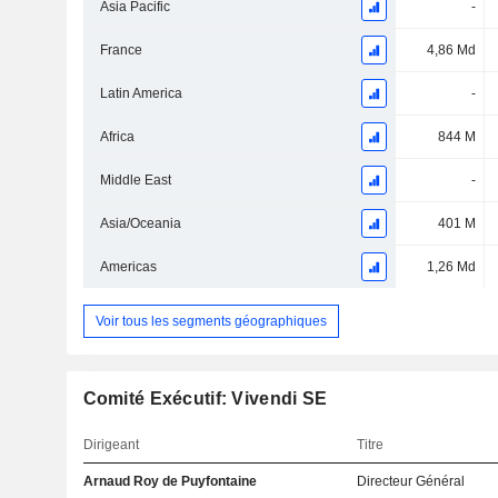
Asia Pacific
-
France
4,86 Md
Latin America
-
Africa
844 M
Middle East
-
Asia/Oceania
401 M
Americas
1,26 Md
Voir tous les segments géographiques
Comité Exécutif: Vivendi SE
Dirigeant
Titre
Arnaud Roy de Puyfontaine
Directeur Général