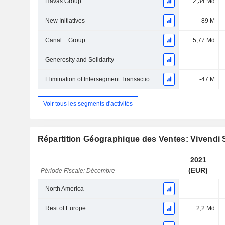
Havas Group
2,34 Md
New Initiatives
89 M
Canal + Group
5,77 Md
Generosity and Solidarity
-
Elimination of Intersegment Transactions
-47 M
Voir tous les segments d'activités
Répartition Géographique des Ventes: Vivendi
2021
(EUR)
Période Fiscale: Décembre
North America
-
Rest of Europe
2,2 Md