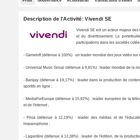
Profil
Gouvernance
Actionnariat
Transactions d'initiés
G
Description de l'Activité: Vivendi SE
Vivendi SE est un acteur majeur des 
et du divertissement. Le portefeuil
participations dans les sociétés cotée
- Gameloft (détenue à 100%) : un leader mondial des jeux vidéo sur 
- Universal Music Group (détenue à 9,91%) : leader mondial de la mu
- Banijay (détenue à 19,17%) : leader dans la production de conte
sportifs en ligne ;
- MediaForEurope (détenue à 15,92%) : leader européen de la télévi
et de l'Internet ;
- Prisa (détenue à 11,19%) : leader des médias et de l'éduca
hispanophone ;
- Lagardère (détenue à 13,38%) : leader de l'édition, de la production,