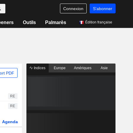
Connexion
S'abonner
eeners
Outils
Palmarès
Édition française
Indices
Europe
Amériques
Asie
ort PDF
RE
RE
Agenda
Secteur
Dérivés
Fonds et ETFs