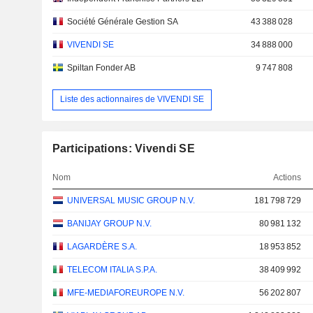
Société Générale Gestion SA
43 388 028
VIVENDI SE
34 888 000
Spiltan Fonder AB
9 747 808
Liste des actionnaires de VIVENDI SE
Participations: Vivendi SE
Nom
Actions
UNIVERSAL MUSIC GROUP N.V.
181 798 729
BANIJAY GROUP N.V.
80 981 132
LAGARDÈRE S.A.
18 953 852
TELECOM ITALIA S.P.A.
38 409 992
MFE-MEDIAFOREUROPE N.V.
56 202 807