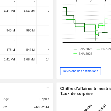
-
-
-
38 M
4,41 Md
4,64 Md
26 M
26 M
-
-
-
12 M
945 M
990 M
8 M
10 M
-
-
-
7 M
475 M
543 M
46 M
-
1,41 Md
1,68 Md
145 M
-
Révisions des estimations
Chiffre d'affaires trimestrie
Taux de surprise
Age
Depuis
62
24/06/2014