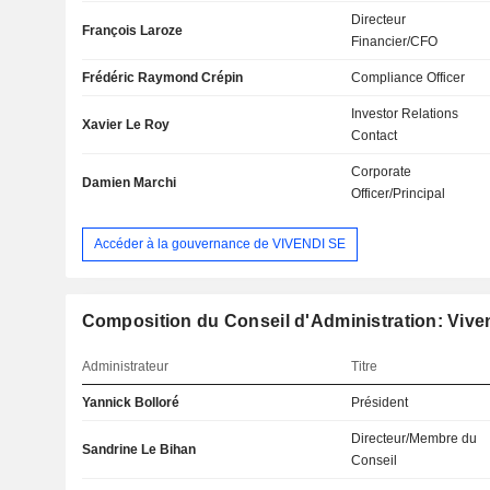
Directeur
François Laroze
Financier/CFO
Frédéric Raymond Crépin
Compliance Officer
Investor Relations
Xavier Le Roy
Contact
Corporate
Damien Marchi
Officer/Principal
Accéder à la gouvernance de VIVENDI SE
Composition du Conseil d'Administration: Vive
Administrateur
Titre
Yannick Bolloré
Président
Directeur/Membre du
Sandrine Le Bihan
Conseil