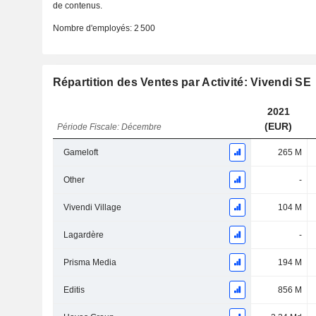
de contenus.
Nombre d'employés:
2 500
Répartition des Ventes par Activité: Vivendi SE
2021
(EUR)
Période Fiscale: Décembre
Gameloft
265 M
Other
-
Vivendi Village
104 M
Lagardère
-
Prisma Media
194 M
Editis
856 M