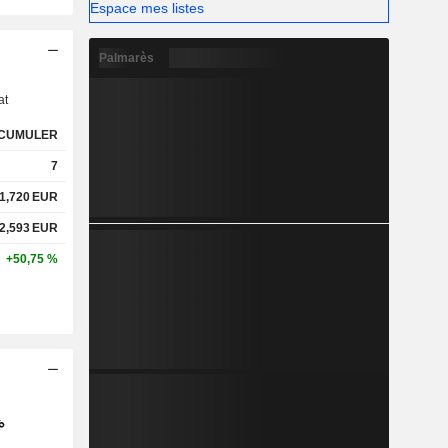
Espace mes listes
s
Palmarès
at
CUMULER
7
1,720
EUR
2,593
EUR
+50,75 %