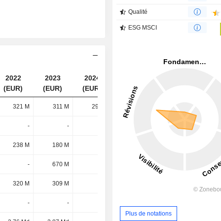
Qualité
ESG MSCI
2022
2023
2024
2025
(EUR)
(EUR)
(EUR)
(EUR)
321 M
311 M
293 M
303 M
-
-
4 M
4 M
238 M
180 M
-
-
-
670 M
-
-
320 M
309 M
-
-
-
-
-
-
Plus de notations