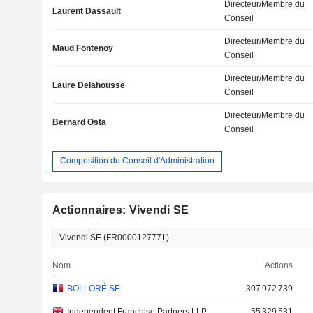
Directeur/Membre du
Laurent Dassault
Conseil
Directeur/Membre du
Maud Fontenoy
Conseil
Directeur/Membre du
Laure Delahousse
Conseil
Directeur/Membre du
Bernard Osta
Conseil
Composition du Conseil d'Administration
Actionnaires: Vivendi SE
Nom
Actions
BOLLORÉ SE
307 972 739
Independent Franchise Partners LLP
55 329 531