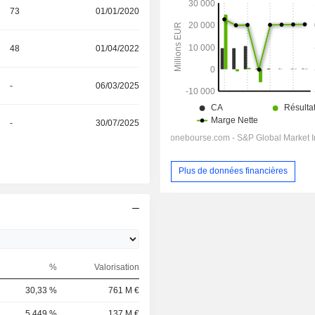
73
01/01/2020
48
01/04/2022
-
06/03/2025
-
30/07/2025
Plus de données financières
%
Valorisation
30,33 %
761 M €
5,449 %
137 M €