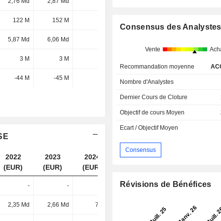
2,76 Md
2,87 Md
-
-
122 M
152 M
-
-
Consensus des Analyste
5,87 Md
6,06 Md
-
-
Vente
Ach
3 M
3 M
-
-
Recommandation moyenne
AC
-44 M
-45 M
-
-
Nombre d'Analystes
Dernier Cours de Cloture
Objectif de cours Moyen
Ecart / Objectif Moyen
 SE
Consensus
2022
2023
2024
2025
(EUR)
(EUR)
(EUR)
(EUR)
Révisions de Bénéfices
-
-
-
141 M
2,35 Md
2,66 Md
72 M
73 M