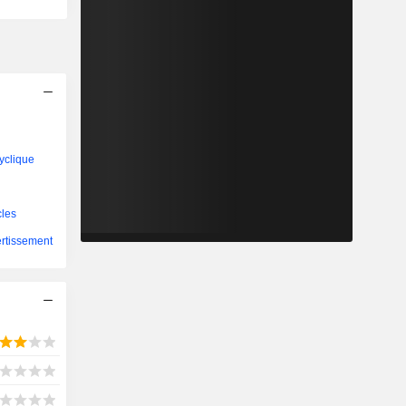
yclique
cles
ertissement