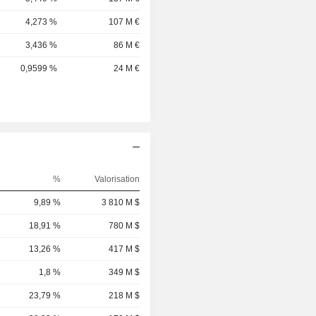
4,273 %
107 M €
3,436 %
86 M €
0,9599 %
24 M €
%
Valorisation
9,89 %
3 810 M $
18,91 %
780 M $
13,26 %
417 M $
1,8 %
349 M $
23,79 %
218 M $