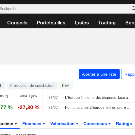
Conseils
Portefeuilles
Listes
Trading
Scr
Ajouter à une liste
Rapp
1
Production de spectacles
PEA
ia. 5j.
Varia. 1 janv.
31/07
L'Europe finit en ordre dispersé, face aux craintes sur la politique monétaire
,77 %
-27,30 %
31/07
Point marchés-L'Europe finit en ordre dispersé, face aux craintes sur la politique monétaire
Société
Finances
Valorisation
Consensus
Ratings