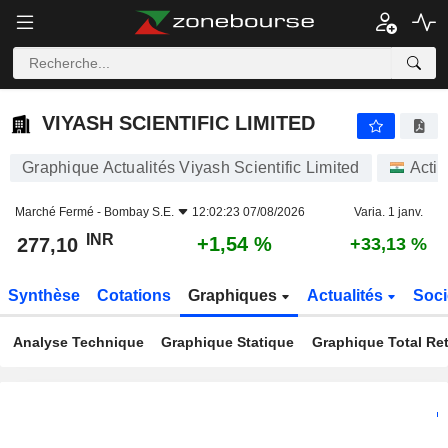
VIYASH SCIENTIFIC LIMITED
277,10
₹
+1,54 %
VIYASH SCIENTIFIC LIMITED
Graphique Actualités Viyash Scientific Limited
Acti
Marché Fermé -
Bombay S.E.
12:02:23 07/08/2026
Varia. 1 janv.
INR
+1,54 %
277,10
+33,13 %
Synthèse
Cotations
Graphiques
Actualités
Soci
Analyse Technique
Graphique Statique
Graphique Total Re