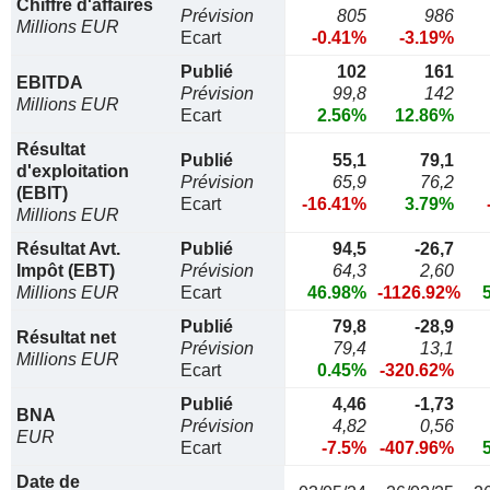
Chiffre d'affaires
Prévision
805
986
Millions EUR
Ecart
-0.41%
-3.19%
Publié
102
161
EBITDA
Prévision
99,8
142
Millions EUR
Ecart
2.56%
12.86%
Résultat
Publié
55,1
79,1
d'exploitation
Prévision
65,9
76,2
(EBIT)
Ecart
-16.41%
3.79%
Millions EUR
Résultat Avt.
Publié
94,5
-26,7
Impôt (EBT)
Prévision
64,3
2,60
Millions EUR
Ecart
46.98%
-1126.92%
Publié
79,8
-28,9
Résultat net
Prévision
79,4
13,1
Millions EUR
Ecart
0.45%
-320.62%
Publié
4,46
-1,73
BNA
Prévision
4,82
0,56
EUR
Ecart
-7.5%
-407.96%
Date de