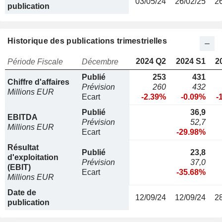
03/05/24
26/02/25
2
publication
Historique des publications trimestrielles
2024 Q2
2024 S1
2
Période Fiscale
Décembre
Publié
253
431
Chiffre d'affaires
Prévision
260
432
Millions EUR
Ecart
-2.39%
-0.09%
-
Publié
36,9
EBITDA
Prévision
52,7
Millions EUR
Ecart
-29.98%
Résultat
Publié
23,8
d'exploitation
Prévision
37,0
(EBIT)
Ecart
-35.68%
Millions EUR
Date de
12/09/24
12/09/24
2
publication