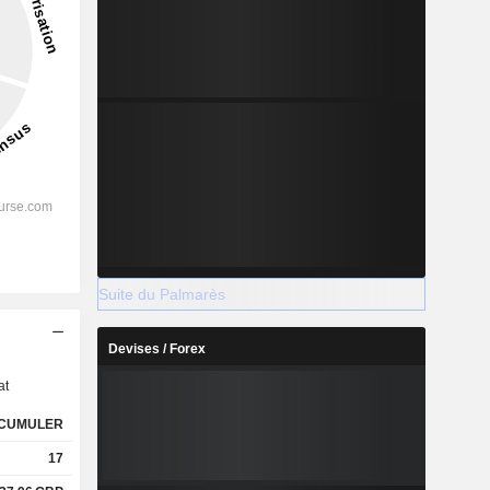
Suite du Palmarès
s
Devises / Forex
at
CUMULER
17