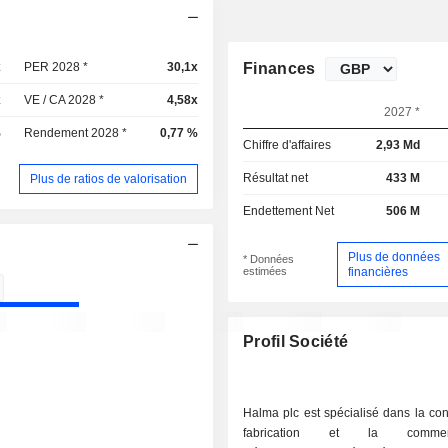
x
PER 2028 *
30,1x
Finances
x
VE / CA 2028 *
4,58x
2027 *
%
Rendement 2028 *
0,77 %
Chiffre d'affaires
2,93 Md
Résultat net
433 M
Plus de ratios de valorisation
Endettement Net
506 M
Plus de données
* Données
estimées
financières
Profil Société
Halma plc est spécialisé dans la con
fabrication et la commercia