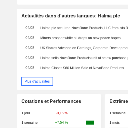
Actualités dans d'autres langues: Halma plc
04/08
Halma plc acquired NovaBone Products, LLC from Isto Bio
04/08
Miners prosper while oil drops on new peace hopes
04/08
UK Shares Advance on Earnings, Corporate Developme
04/08
Halma sells NovaBone Products unit at below purchase 
04/08
Halma Closes $60 Million Sale of NovaBone Products
Plus d'actualités
Cotations et Performances
Extrême
1 jour
-0,16 %
1 semaine
1 semaine
+7,54 %
1 mois