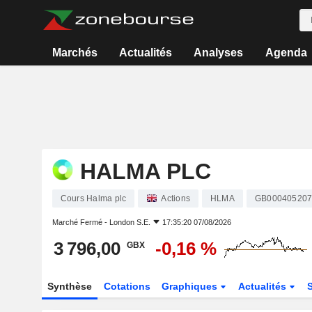
Marchés
Actualités
Analyses
Agenda
HALMA PLC
Cours Halma plc
Actions
HLMA
GB000405207
Marché Fermé -
London S.E.
17:35:20 07/08/2026
3 796,00
-0,16 %
GBX
Synthèse
Cotations
Graphiques
Actualités