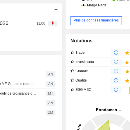
Plus de données financières
2026
11/06
Notations
Trader
Investisseur
Globale
AN
Qualité
PALMARÈS : Vodafone poursuit son rallye ; les ventes de ME Group se redressent
AN
ESG MSCI
BofA relance le suivi de Halma à l'achat, soulignant son profil de croissance défensive
MT
AN
ZM