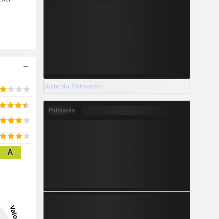
Suite du Palmarès
Palmarès
A