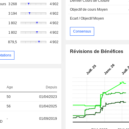
Dernier Cours de Cloture
ours
3 268
4 902
Objectif de cours Moyen
3 194
4 902
Ecart / Objectif Moyen
1 802
4 902
Consensus
1 802
4 902
879,5
4 902
Révisions de Bénéfices
otations
Age
Depuis
50
01/04/2023
56
01/04/2025
-
01/09/2019
&D