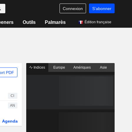
Connexion
S'abonner
eeners
Outils
Palmarès
Édition française
Indices
Europe
Amériques
Asie
ort PDF
CI
AN
Agenda
Secteur
Dérivés
Fonds et ETFs