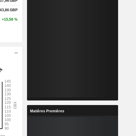
37,96
GBP
43,86
GBP
+15,56 %
Matières Premières