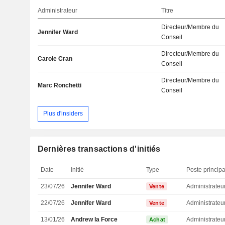
Administrateur
Titre
Directeur/Membre du
Jennifer Ward
Conseil
Directeur/Membre du
Carole Cran
Conseil
Directeur/Membre du
Marc Ronchetti
Conseil
Plus d'insiders
Dernières transactions d'initiés
Date
Initié
Type
Poste principa
23/07/26
Jennifer Ward
Administrateu
Vente
22/07/26
Jennifer Ward
Administrateu
Vente
13/01/26
Andrew la Force
Administrateu
Achat