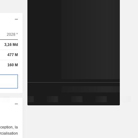
2028 *
3,16 Md
477 M
160 M
ception, la
lisation