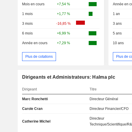
Mois en cours
+7,54 %
Année en c
1 mois
+1,77 %
1 an
3 mois
-16,85 %
3 ans
6 mois
+6,99 %
5 ans
Année en cours
+7,29 %
10 ans
Plus de cotations
Plus de c
Dirigeants et Administrateurs: Halma plc
Dirigeant
Titre
Marc Ronchetti
Directeur Général
Carole Cran
Directeur Financier/CFO
Directeur
Catherine Michel
Technique/Scientifique/R