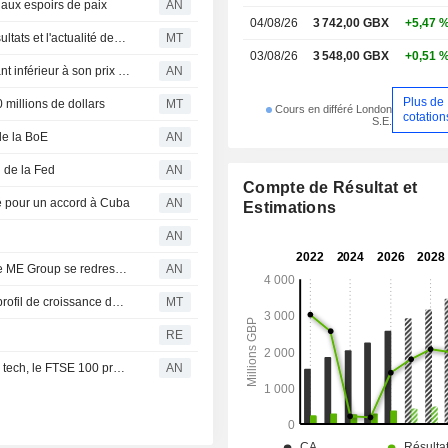
 aux espoirs de paix
AN
Uni (13,4%), Europe (19,4%), E
04/08/26
3 742,00 GBX
+5,47 
(47,9%), Asie-Pacifique (12,9%)
Les actions britanniques progressent, portées par les résultats et l'actualité des entreprises
MT
03/08/26
3 548,00 GBX
+0,51 
Proche-Orient-Moyen-Orient (3,3%)
Halma cède sa filiale NovaBone Products pour un montant inférieur à son prix d'acquisition
AN
(3,1%).
Plus de
millions de dollars
MT
Cours en différé London
cotation
S.E.
 de la BoE
AN
 de la Fed
AN
Compte de Résultat et
né pour un accord à Cuba
AN
Estimations
AN
PALMARÈS : Vodafone poursuit son rallye ; les ventes de ME Group se redressent
AN
BofA relance le suivi de Halma à l'achat, soulignant son profil de croissance défensive
MT
RE
Les bourses mondiales mitigées face à la faiblesse de la tech, le FTSE 100 progresse légèrement
AN