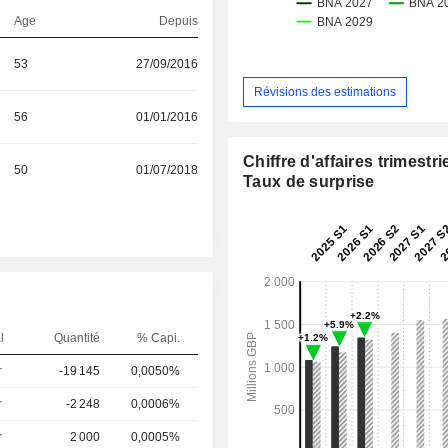
Age
Depuis
53
27/09/2016
Révisions des estimations
56
01/01/2016
Chiffre d'affaires trimestrie
50
01/07/2018
Taux de surprise
l
Quantité
% Capi.
r
-19 145
0,0050%
r
-2 248
0,0006%
r
2 000
0,0005%