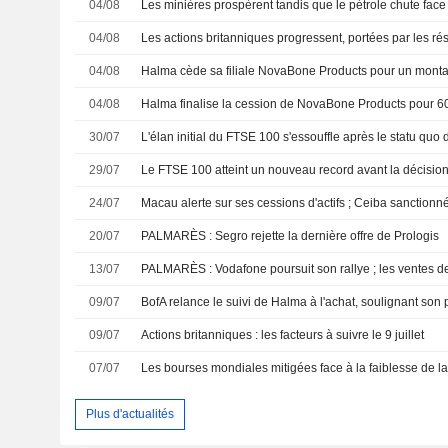
04/08
Les minières prospèrent tandis que le pétrole chute face
04/08
04/08
04/08
Halma finalise la cession de NovaBone Products pour 60 
30/07
L'élan initial du FTSE 100 s'essouffle après le statu quo
29/07
Le FTSE 100 atteint un nouveau record avant la décision
24/07
Macau alerte sur ses cessions d'actifs ; Ceiba sanction
20/07
PALMARÈS : Segro rejette la dernière offre de Prologis
13/07
09/07
09/07
Actions britanniques : les facteurs à suivre le 9 juillet
07/07
Plus d'actualités