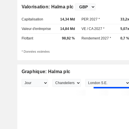
Valorisation: Halma plc
Capitalisation
14,34 Md
PER 2027 *
33,2
Valeur d'entreprise
14,84 Md
VE / CA 2027 *
5,07
Flottant
98,92 %
Rendement 2027 *
0,7 
* Données estimées
Graphique: Halma plc