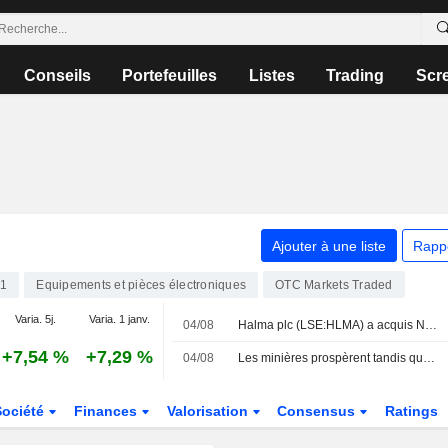
Conseils
Portefeuilles
Listes
Trading
Scr
Ajouter à une liste
Rapp
1
Equipements et pièces électroniques
OTC Markets Traded
Varia. 5j.
Varia. 1 janv.
04/08
Halma plc (LSE:HLMA) a acquis NovaBone Products, LLC auprès d'Isto Biologics pour 60 millions de dollars.
+7,54 %
+7,29 %
04/08
Les minières prospèrent tandis que le pétrole chute face aux espoirs de paix
Société
Finances
Valorisation
Consensus
Ratings