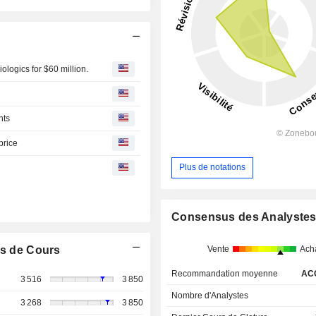
logics for $60 million.
nts
price
Plus de notations
Consensus des Analyste
Vente
Ach
s de Cours
Recommandation moyenne
AC
3 516
3 850
Nombre d'Analystes
3 268
3 850