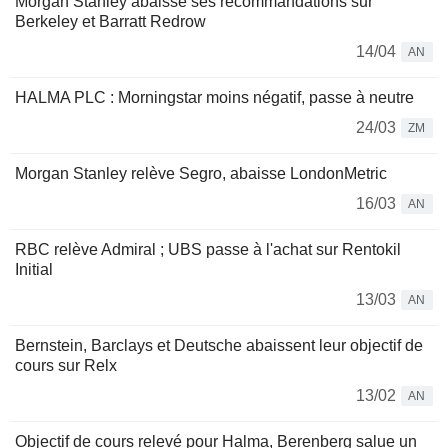
Morgan Stanley abaisse ses recommandations sur
Berkeley et Barratt Redrow
14/04
AN
HALMA PLC : Morningstar moins négatif, passe à neutre
24/03
ZM
Morgan Stanley relève Segro, abaisse LondonMetric
16/03
AN
RBC relève Admiral ; UBS passe à l'achat sur Rentokil
Initial
13/03
AN
Bernstein, Barclays et Deutsche abaissent leur objectif de
cours sur Relx
13/02
AN
Objectif de cours relevé pour Halma, Berenberg salue un