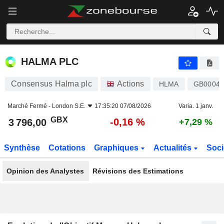
HALMA PLC
3 796,00
p
-0,16 %
HALMA PLC
Consensus Halma plc
Actions
HLMA
GB00040
Marché Fermé -
London S.E.
17:35:20 07/08/2026
Varia. 1 janv.
GBX
-0,16 %
3 796,00
+7,29 %
Synthèse
Cotations
Graphiques
Actualités
Soci
Opinion des Analystes
Révisions des Estimations