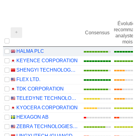
Évolutio
recomman
Consensus
analystes
mois
HALMA PLC
KEYENCE CORPORATION
SHENGYI TECHNOLOGY CO.,LTD.
FLEX LTD.
TDK CORPORATION
TELEDYNE TECHNOLOGIES INCORPORATED
KYOCERA CORPORATION
HEXAGON AB
ZEBRA TECHNOLOGIES CORPORATION
LINGYI ITECH (GUANGDONG) COMPANY