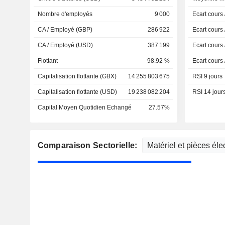
Nombre d'employés
9 000
Ecart cours
CA / Employé (GBP)
286 922
Ecart cours
CA / Employé (USD)
387 199
Ecart cours
Flottant
98.92 %
Ecart cours
Capitalisation flottante (GBX)
14 255 803 675
RSI 9 jours
Capitalisation flottante (USD)
19 238 082 204
RSI 14 jour
Capital Moyen Quotidien Echangé
27.57%
Comparaison Sectorielle: