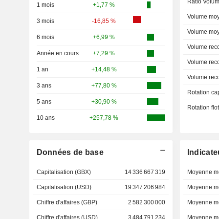
Ratio Volum
1 mois
+1,77 %
Volume moy
3 mois
-16,85 %
Volume moy
6 mois
+6,99 %
Volume rec
Année en cours
+7,29 %
Volume rec
1 an
+14,48 %
Volume rec
3 ans
+77,80 %
Rotation ca
5 ans
+30,90 %
Rotation fl
10 ans
+257,78 %
Données de base
Indicate
Capitalisation (GBX)
14 336 667 319
Moyenne mo
Capitalisation (USD)
19 347 206 984
Moyenne mo
Chiffre d'affaires (GBP)
2 582 300 000
Moyenne mo
Chiffre d'affaires (USD)
3 484 791 234
Moyenne mo