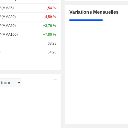
 / (MMA5)
-1,54 %
Variations Mensuelles
 / (MMA20)
-4,59 %
 / (MMA50)
+3,76 %
 / (MMA100)
+7,80 %
63,23
s
54,98