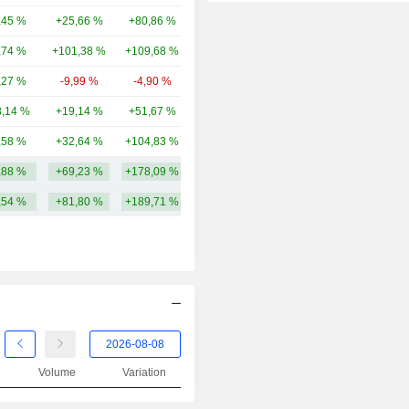
2014
+13,92 %
,45 %
+25,66 %
+80,86 %
32,05 Md
2013
+31,37 %
,74 %
+101,38 %
+109,68 %
31,22 Md
2012
+39,04 %
,27 %
-9,99 %
-4,90 %
27,65 Md
2011
-7,97 %
,14 %
+19,14 %
+51,67 %
17,81 Md
2010
+47,74 %
,58 %
+32,64 %
+104,83 %
14,35 Md
2009
+20,00 %
,88 %
+69,23 %
+178,09 %
40,45 Md
2008
-7,95 %
,54 %
+81,80 %
+189,71 %
2007
-4,56 %
2006
+22,61 %
2005
+17,50 %
2004
+7,56 %
2003
+32,81 %
Volume
Variation
2002
-27,27 %
2001
+11,59 %