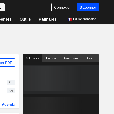
Connexion
S'abonner
eeners
Outils
Palmarès
Édition française
Indices
Europe
Amériques
Asie
ort PDF
CI
AN
Agenda
Secteur
Dérivés
Fonds et ETFs