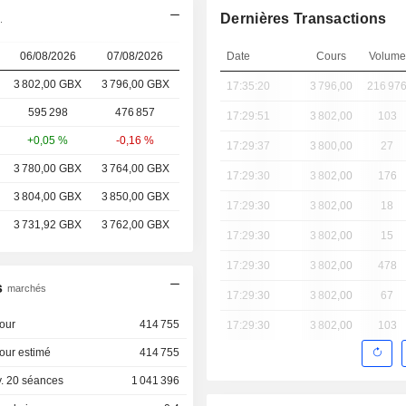
Dernières Transactions
.
06/08/2026
07/08/2026
Date
Cours
Volume
3 802,00 GBX
3 796,00 GBX
17:35:20
3 796,00
216 97
595 298
476 857
17:29:51
3 802,00
103
+0,05 %
-0,16 %
17:29:37
3 800,00
27
3 780,00 GBX
3 764,00 GBX
17:29:30
3 802,00
176
3 804,00 GBX
3 850,00 GBX
17:29:30
3 802,00
18
3 731,92 GBX
3 762,00 GBX
17:29:30
3 802,00
15
17:29:30
3 802,00
478
s
marchés
17:29:30
3 802,00
67
our
414 755
17:29:30
3 802,00
103
our estimé
414 755
. 20 séances
1 041 396