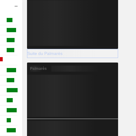
Suite du Palmarès
Palmarès