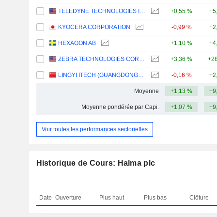
TELEDYNE TECHNOLOGIES INCORPORATED
+0,55 %
+5
KYOCERA CORPORATION
-0,99 %
+2
HEXAGON AB
+1,10 %
+4
ZEBRA TECHNOLOGIES CORPORATION
+3,36 %
+28
LINGYI ITECH (GUANGDONG) COMPANY
-0,16 %
+2
Moyenne
+1,13 %
+9
Moyenne pondérée par Capi.
+1,07 %
+9
Voir toutes les performances sectorielles
Historique de Cours: Halma plc
Date
Ouverture
Plus haut
Plus bas
Clôture