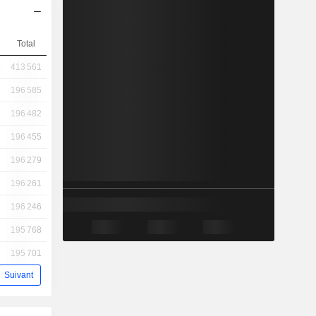
Total
6
413 561
196 585
196 482
196 455
196 279
196 261
196 246
195 768
195 701
Suivant