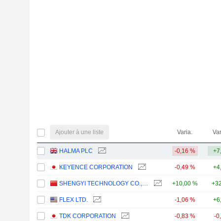
Ajouter à une liste
Varia.
Var
HALMA PLC
-0,16 %
+7
KEYENCE CORPORATION
-0,49 %
+4
SHENGYI TECHNOLOGY CO.,LTD.
+10,00 %
+32
FLEX LTD.
-1,06 %
+6
TDK CORPORATION
-0,83 %
-0