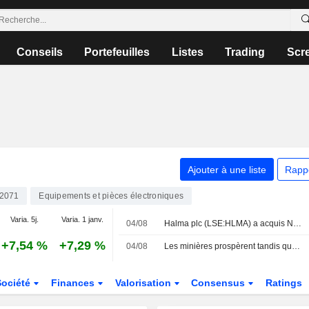
Conseils
Portefeuilles
Listes
Trading
Scr
Ajouter à une liste
Rapp
2071
Equipements et pièces électroniques
Varia. 5j.
Varia. 1 janv.
04/08
Halma plc (LSE:HLMA) a acquis NovaBone Products, LLC auprès d'Isto Biologics pour 60 millions de dollars.
+7,54 %
+7,29 %
04/08
Les minières prospèrent tandis que le pétrole chute face aux espoirs de paix
Société
Finances
Valorisation
Consensus
Ratings