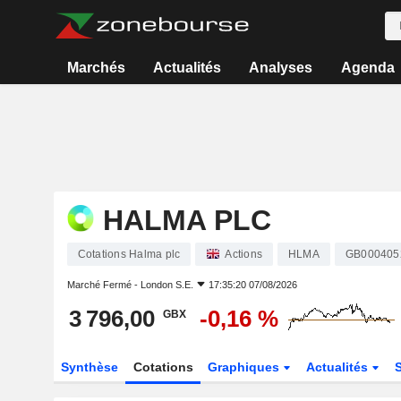
Marchés
Actualités
Analyses
Agenda
HALMA PLC
Cotations Halma plc
Actions
HLMA
GB000405
Marché Fermé -
London S.E.
17:35:20 07/08/2026
3 796,00
-0,16 %
GBX
Synthèse
Cotations
Graphiques
Actualités