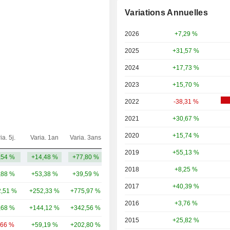
Variations Annuelles
2026
+7,29 %
2025
+31,57 %
2024
+17,73 %
2023
+15,70 %
2022
-38,31 %
2021
+30,67 %
2020
+15,74 %
ia. 5j.
Varia. 1an
Varia. 3ans
Capi.($)
2019
+55,13 %
,54 %
+14,48 %
+77,80 %
19,35 Md
2018
+8,25 %
,88 %
+53,38 %
+39,59 %
131 Md
2017
+40,39 %
,51 %
+252,33 %
+775,97 %
50,38 Md
2016
+3,76 %
,68 %
+144,12 %
+342,56 %
44,83 Md
2015
+25,82 %
,66 %
+59,19 %
+202,80 %
35,96 Md