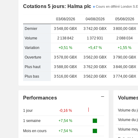
Cotations 5 jours: Halma plc
Cours en différé London S.E
03/08/2026
04/08/2026
05/08/2026
Dernier
3 548,00 GBX
3 742,00 GBX
3 800,00 GBX
Volume
2 138 842
1 372 931
2 088 034
Variation
+0,51 %
+5,47 %
+1,55 %
Ouverture
3 578,00 GBX
3 562,00 GBX
3 790,00 GBX
Plus haut
3 588,00 GBX
3 762,00 GBX
3 846,00 GBX
Plus bas
3 516,00 GBX
3 562,00 GBX
3 774,00 GBX
Performances
Volume
Volume du j
1 jour
-0,16 %
Volume du j
1 semaine
+7,54 %
Volume moy
Mois en cours
+7,54 %