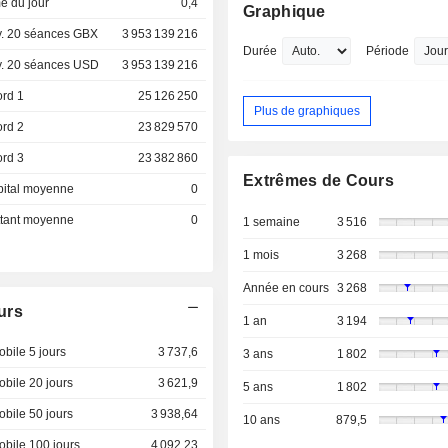
e du jour
0,4
Graphique
. 20 séances GBX
3 953 139 216
Durée
Période
. 20 séances USD
3 953 139 216
ord 1
25 126 250
Plus de graphiques
ord 2
23 829 570
ord 3
23 382 860
Extrêmes de Cours
pital moyenne
0
ottant moyenne
0
1 semaine
3 516
1 mois
3 268
Année en cours
3 268
urs
1 an
3 194
bile 5 jours
3 737,6
3 ans
1 802
bile 20 jours
3 621,9
5 ans
1 802
bile 50 jours
3 938,64
10 ans
879,5
bile 100 jours
4 092,23