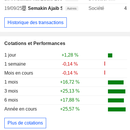
19/09/25
Semakin Ajaib Sdn. Bhd.
Société
42
Autres
Historique des transactions
Cotations et Performances
1 jour
+1,28 %
1 semaine
-0,14 %
Mois en cours
-0,14 %
1 mois
+16,72 %
3 mois
+25,13 %
6 mois
+17,88 %
Année en cours
+25,57 %
Plus de cotations