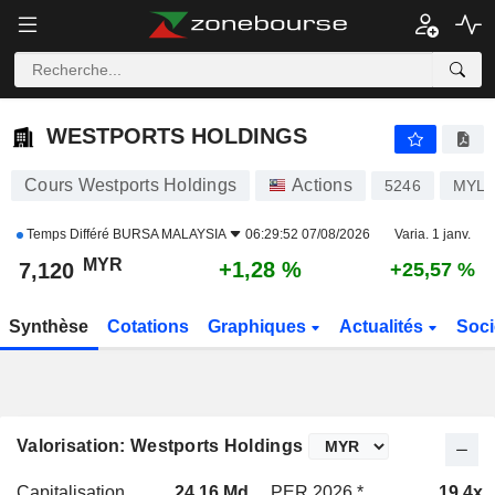
WESTPORTS HOLDINGS
7,120
RM
+1,28 %
WESTPORTS HOLDINGS
Cours Westports Holdings
Actions
5246
MYL5
Temps Différé
BURSA MALAYSIA
06:29:52 07/08/2026
Varia. 1 janv.
MYR
+1,28 %
7,120
+25,57 %
Synthèse
Cotations
Graphiques
Actualités
Soci
Valorisation: Westports Holdings
Capitalisation
24,16 Md
PER 2026 *
19,4x