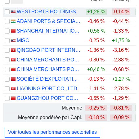
WESTPORTS HOLDINGS
+1,28 %
-0,14 %
+
ADANI PORTS & SPECIAL ECONOMIC ZONE LIMITED
-0,46 %
-0,44 %
+
SHANGHAI INTERNATIONAL PORT (GROUP) CO., LTD.
+0,58 %
-1,33 %
MISC
-0,25 %
+1,75 %
QINGDAO PORT INTERNATIONAL CO., LTD.
-1,36 %
-3,16 %
CHINA MERCHANTS PORT HOLDINGS COMPANY LIMITED
-0,80 %
-2,88 %
CHINA MERCHANTS PORT GROUP CO., LTD.
+0,46 %
-0,68 %
SOCIÉTÉ D'EXPLOITATION DES PORTS
-0,13 %
+1,27 %
LIAONING PORT CO., LTD.
-1,41 %
-2,78 %
-
GUANGZHOU PORT COMPANY LIMITED
-0,65 %
-1,29 %
Moyenne
-0,25 %
-0,81 %
Moyenne pondérée par Capi.
-0,18 %
-0,09 %
Voir toutes les performances sectorielles