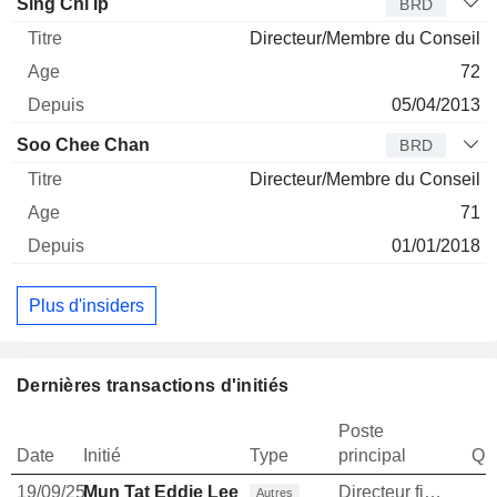
Sing Chi Ip
BRD
Directeur/Membre du Conseil
72
05/04/2013
Soo Chee Chan
BRD
Directeur/Membre du Conseil
71
01/01/2018
Plus d'insiders
Dernières transactions d'initiés
Poste
Date
Initié
Type
principal
Qua
19/09/25
Mun Tat Eddie Lee
Directeur financier
Autres