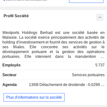
Profil Société
Westports Holdings Berhad est une société basée en
Malaisie. La société exerce principalement des activités de
holding d'investissement et fournit des services de gestion à
ses filiales. Elle concentre ses activités sur le
développement portuaire et la gestion des opérations
portuaires. Elle intervient dans la manutention de
conteneurs et de marchandises conventionnelles, et
Employés
5 737
propose divers services portuaires, notamment des services
maritimes, de location et d'autres services connexes. Les
Secteur
Services portuaires
services conventionnels de la société comprennent la
manutention de vrac sec, de marchandises diverses, de vrac
Agenda
13/08
Détachement de dividende - 0.0299 MYR
liquide, de ciment et les opérations de transbordement
roulier. Elle gère les opérations portuaires liées aux
conteneurs et aux marchandises conventionnelles. Ses
Plus d'informations sur la société
services maritimes comprennent les services de
remorqueurs et de bateaux-pilotes. Elle fournit des services