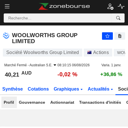
WOOLWORTHS GROUP LIMITED
40,21
$
-0,02 %
WOOLWORTHS GROUP
LIMITED
Société Woolworths Group Limited
Actions
WOW
Marché Fermé -
Australian S.E.
08:10:15 06/08/2026
Varia. 1 janv.
AUD
-0,02 %
40,21
+36,86 %
Synthèse
Cotations
Graphiques
Actualités
Soci
Profil
Gouvernance
Actionnariat
Transactions d'initiés