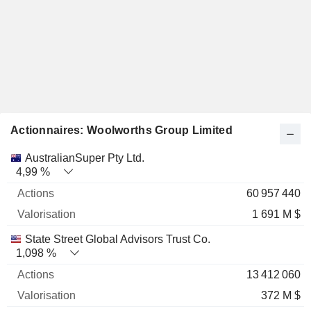
Actionnaires: Woolworths Group Limited
Nom
Actions
%
Valorisation
AustralianSuper Pty Ltd.
4,99 %
60 957 440
1 691 M $
State Street Global Advisors Trust Co.
1,098 %
13 412 060
372 M $