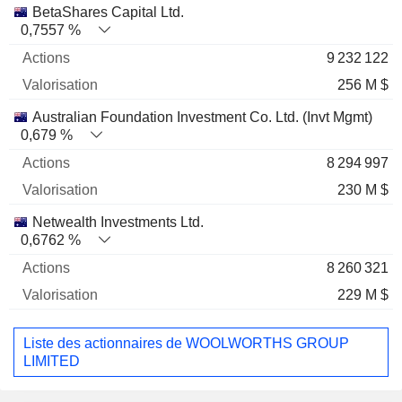
BetaShares Capital Ltd.
0,7557 %
9 232 122
256 M $
Australian Foundation Investment Co. Ltd. (Invt Mgmt)
0,679 %
8 294 997
230 M $
Netwealth Investments Ltd.
0,6762 %
8 260 321
229 M $
Liste des actionnaires de WOOLWORTHS GROUP
LIMITED