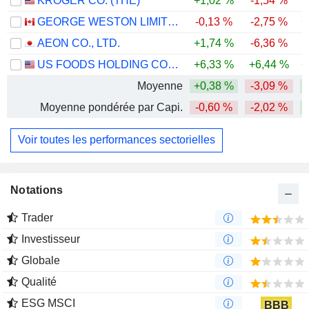
KROGER CO. (THE)
+1,02 %
-1,54 %
-
GEORGE WESTON LIMITED
-0,13 %
-2,75 %
+
AEON CO., LTD.
+1,74 %
-6,36 %
-
US FOODS HOLDING CORP.
+6,33 %
+6,44 %
+
Moyenne
+0,38 %
-3,09 %
Moyenne pondérée par Capi.
-0,60 %
-2,02 %
Voir toutes les performances sectorielles
Notations
Trader
Investisseur
Globale
Qualité
ESG MSCI
BBB