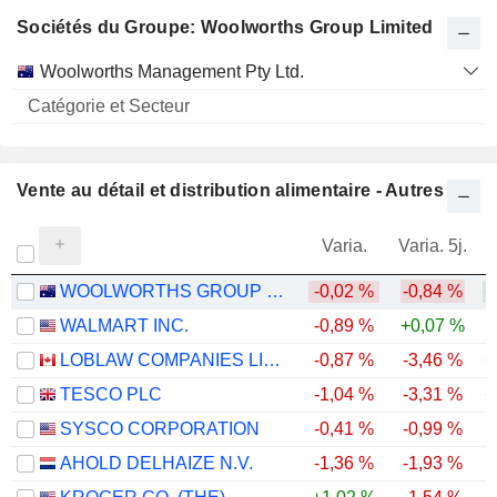
Sociétés du Groupe: Woolworths Group Limited
Catégorie
Woolworths Management Pty Ltd.
et
Nom
Secteur
Vente au détail et distribution alimentaire - Autres
Varia.
Varia. 5j.
WOOLWORTHS GROUP LIMITED
-0,02 %
-0,84 %
+
WALMART INC.
-0,89 %
+0,07 %
LOBLAW COMPANIES LIMITED
-0,87 %
-3,46 %
+
TESCO PLC
-1,04 %
-3,31 %
+
SYSCO CORPORATION
-0,41 %
-0,99 %
AHOLD DELHAIZE N.V.
-1,36 %
-1,93 %