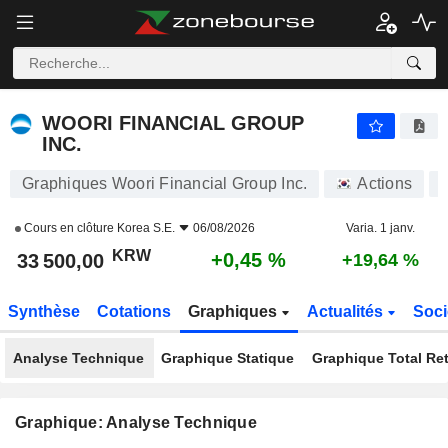
WOORI FINANCIAL GROUP INC.
33 500,00
₩
+0,45 %
WOORI FINANCIAL GROUP
INC.
Graphiques Woori Financial Group Inc.
Actions
Cours en clôture
Korea S.E.
06/08/2026
Varia. 1 janv.
KRW
+0,45 %
33 500,00
+19,64 %
Synthèse
Cotations
Graphiques
Actualités
Soci
Analyse Technique
Graphique Statique
Graphique Total Re
Graphique: Analyse Technique