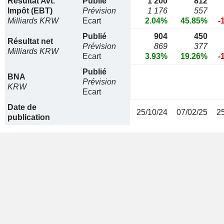
Résultat Avt.
Publié
1 200
812
Impôt (EBT)
Prévision
1 176
557
Milliards KRW
Ecart
2.04%
45.85%
-
Publié
904
450
Résultat net
Prévision
869
377
Milliards KRW
Ecart
3.93%
19.26%
-
Publié
BNA
Prévision
KRW
Ecart
Date de
25/10/24
07/02/25
2
publication