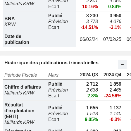
Prévision
2 801
3 060
Milliards KRW
Ecart
-10.16%
0.84%
Publié
3 230
3 950
BNA
Prévision
3 778
4 076
KRW
Ecart
-14.51%
-3.1%
Date de
06/02/24
07/02/25
0
publication
Historique des publications trimestrielles
2024 Q3
2024 Q4
2
Période Fiscale
Mars
Publié
2 712
1 859
Chiffre d'affaires
Prévision
2 638
2 465
Milliards KRW
Ecart
2.8%
-24.56%
Résultat
Publié
1 655
1 137
d'exploitation
Prévision
1 518
1 140
(EBIT)
Ecart
9.05%
-0.3%
Milliards KRW