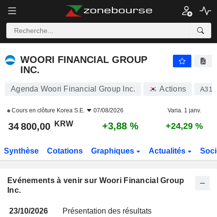
WOORI FINANCIAL GROUP INC.
WOORI FINANCIAL GROUP
INC.
Agenda Woori Financial Group Inc.
Actions
A316
Cours en clôture
Korea S.E.
07/08/2026
Varia. 1 janv.
KRW
+3,88 %
34 800,00
+24,29 %
Synthèse
Cotations
Graphiques
Actualités
Soci
Evénements à venir sur Woori Financial Group
Inc.
23/10/2026
Présentation des résultats