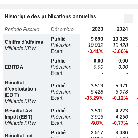
Historique des publications annuelles
2023
2024
Période Fiscale
Décembre
Publié
9 690
10 025
Chiffre d'affaires
Prévision
10 032
10 428
Milliards KRW
Ecart
-3.41%
-3.86%
Publié
0,00
0,00
EBITDA
Prévision
0,00
0,00
Ecart
-
-
Résultat
Publié
3 513
5 971
d'exploitation
Prévision
5 428
5 978
(EBIT)
Ecart
-35.29%
-0.12%
Milliards KRW
Résultat Avt.
Publié
3 531
4 223
Impôt (EBT)
Prévision
3 915
4 256
Milliards KRW
Ecart
-9.8%
-0.77%
Publié
2 517
3 086
Résultat net