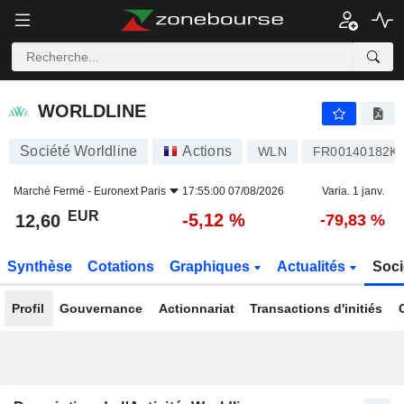
WORLDLINE
12,60
€
-5,12 %
WORLDLINE
Société Worldline
Actions
WLN
FR00140182K
Marché Fermé -
Euronext Paris
17:55:00 07/08/2026
Varia. 1 janv.
EUR
-5,12 %
12,60
-79,83 %
Synthèse
Cotations
Graphiques
Actualités
Soci
Profil
Gouvernance
Actionnariat
Transactions d'initiés