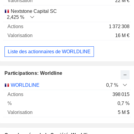
22 M €
Nextstone Capital SC
2,425 %
1 372 308
16 M €
Liste des actionnaires de WORLDLINE
Participations: Worldline
Nom
Actions
%
Valorisation
WORLDLINE
0,7 %
398 015
0,7 %
5 M $