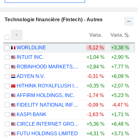
Technologie financière (Fintech) - Autres
Varia.
Varia. 5j.
WORLDLINE
-5,12 %
+3,38 %
-
INTUIT INC.
+1,04 %
+2,90 %
-
ROBINHOOD MARKETS, INC.
+2,84 %
+7,77 %
-
ADYEN N.V.
-0,31 %
+6,09 %
-
HITHINK ROYALFLUSH INFORMATION NETWORK CO., LTD.
+0,35 %
+2,07 %
+
AFFIRM HOLDINGS, INC.
-1,74 %
+5,23 %
FIDELITY NATIONAL INFORMATION SERVICES, INC.
-0,09 %
-4,47 %
-
KASPI BANK
-1,63 %
+1,71 %
CIRCLE INTERNET GROUP, INC.
+5,36 %
+6,48 %
-
FUTU HOLDINGS LIMITED
+4,31 %
+3,71 %
-