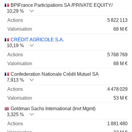
Nom
Actions
%
Valorisation
BPIFrance Participations SA /PRIVATE EQUITY/
10,29 %
5 822 113
68 M €
CRÉDIT AGRICOLE S.A.
10,19 %
5 768 769
68 M €
Confederation Nationale Crédit Mutuel SA
7,913 %
4 478 029
53 M €
Goldman Sachs International (Invt Mgmt)
3,325 %
1 881 480