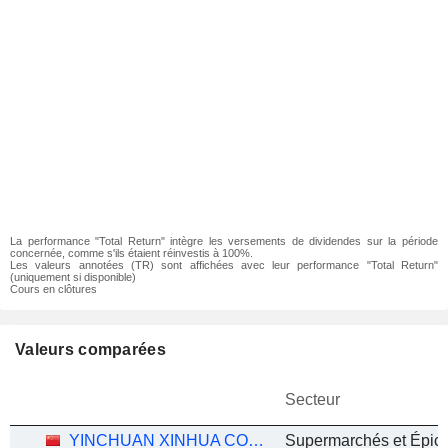
La performance "Total Return" intègre les versements de dividendes sur la période
concernée, comme s'ils étaient réinvestis à 100%.
Les valeurs annotées (TR) sont affichées avec leur performance "Total Return"
(uniquement si disponible)
Cours en clôtures
Valeurs comparées
Secteur
YINCHUAN XINHUA COMMERCIAL (GROUP) CO., LTD.
Supermarchés et Épice