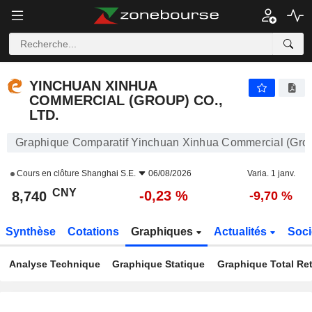
YINCHUAN XINHUA COMMERCIAL (GROUP) CO., LTD.
8,740
¥
-0,23 %
YINCHUAN XINHUA
COMMERCIAL (GROUP) CO.,
LTD.
Graphique Comparatif Yinchuan Xinhua Commercial (Group
Cours en clôture
Shanghai S.E.
06/08/2026
Varia. 1 janv.
CNY
-0,23 %
8,740
-9,70 %
Synthèse
Cotations
Graphiques
Actualités
Soci
Analyse Technique
Graphique Statique
Graphique Total Re