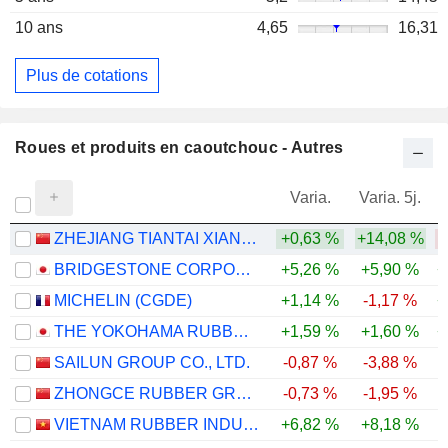
10 ans
4,65
16,31
Plus de cotations
Roues et produits en caoutchouc - Autres
Varia.
Varia. 5j.
ZHEJIANG TIANTAI XIANGHE INDUSTRIAL CO.,LTD.
+0,63 %
+14,08 %
BRIDGESTONE CORPORATION
+5,26 %
+5,90 %
+
MICHELIN (CGDE)
+1,14 %
-1,17 %
+
THE YOKOHAMA RUBBER COMPANY, LIMITED
+1,59 %
+1,60 %
+
SAILUN GROUP CO., LTD.
-0,87 %
-3,88 %
ZHONGCE RUBBER GROUP CO., LTD.
-0,73 %
-1,95 %
VIETNAM RUBBER INDUSTRY GROUP -
+6,82 %
+8,18 %