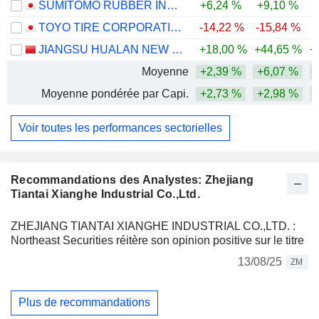
SUMITOMO RUBBER INDUSTRIES, LTD.
+6,24 %
+9,10 %
+
TOYO TIRE CORPORATION
-14,22 %
-15,84 %
JIANGSU HUALAN NEW PHARMACEUTICAL MATERIAL CO.,LTD.
+18,00 %
+44,65 %
+
Moyenne
+2,39 %
+6,07 %
+
Moyenne pondérée par Capi.
+2,73 %
+2,98 %
+
Voir toutes les performances sectorielles
Recommandations des Analystes: Zhejiang
Tiantai Xianghe Industrial Co.,Ltd.
ZHEJIANG TIANTAI XIANGHE INDUSTRIAL CO.,LTD. :
Northeast Securities réitère son opinion positive sur le titre
13/08/25
ZM
Plus de recommandations