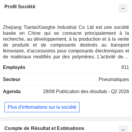
Profil Société
Zhejiang TiantaiXianghe Industrial Co Ltd est une société
basée en Chine qui se consacre principalement à la
recherche, au développement, à la production et à la vente
de produits et de composants destinés au transport
ferroviaire, d'accessoires pour composants électroniques et
de matériaux modifiés par des polymères. L'activité de la
société dans le domaine du transport ferroviaire couvre
Employés
811
plusieurs catégories de produits, notamment les trains à
grande vitesse, les trains de fret lourd, les lignes de transport
Secteur
Pneumatiques
de passagers et de marchandises, ainsi que le transport
ferroviaire urbain. L'activité de la société dans le domaine
Agenda
28/08
Publication des résultats - Q2 2026
des accessoires pour composants électroniques consiste
principalement à mener des activités de recherche, de
développement, de production et de vente de bouchons
Plus d'informations sur la société
d'étanchéité en caoutchouc, de couvercles et de socles pour
condensateurs électrolytiques en aluminium. L'activité de la
société dans le domaine des matériaux modifiés par des
polymères consiste principalement à mener des activités de
Compte de Résultat et Estimations