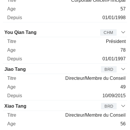
Corporate Officer/Principal
57
01/01/1998
Administrateur
Titre
Age
Depuis
You Qian Tang
CHM
Président
78
01/01/1997
Jiao Tang
BRD
Directeur/Membre du Conseil
49
10/09/2015
Xiao Tang
BRD
Directeur/Membre du Conseil
56