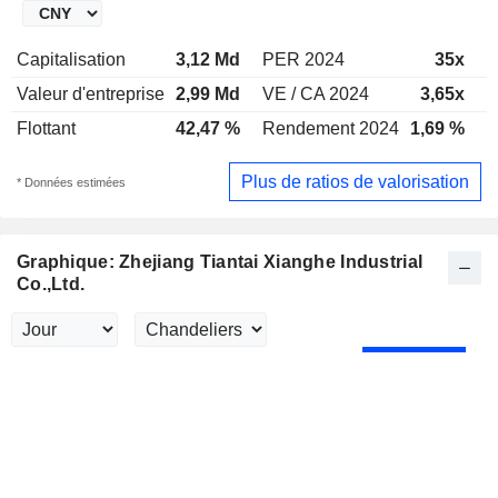
Capitalisation
3,12 Md
PER 2024
35x
P
Valeur d'entreprise
2,99 Md
VE / CA 2024
3,65x
V
Flottant
42,47 %
Rendement 2024
1,69 %
R
Plus de ratios de valorisation
* Données estimées
Graphique: Zhejiang Tiantai Xianghe Industrial
Co.,Ltd.