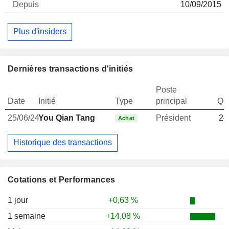
10/09/2015
Plus d'insiders
Dernières transactions d'initiés
Poste
Date
Initié
Type
principal
Qua
25/06/24
You Qian Tang
Président
24
Achat
Historique des transactions
Cotations et Performances
1 jour
+0,63 %
1 semaine
+14,08 %