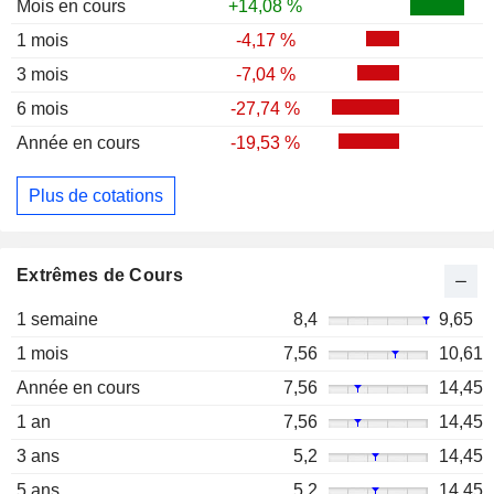
Mois en cours
+14,08 %
1 mois
-4,17 %
3 mois
-7,04 %
6 mois
-27,74 %
Année en cours
-19,53 %
Plus de cotations
Extrêmes de Cours
1 semaine
8,4
9,65
1 mois
7,56
10,61
Année en cours
7,56
14,45
1 an
7,56
14,45
3 ans
5,2
14,45
5 ans
5,2
14,45