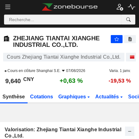
ZHEJIANG TIANTAI XIANGHE INDUSTRIAL CO.,LTD.
9,640
¥
+0,63 %
ZHEJIANG TIANTAI XIANGHE
INDUSTRIAL CO.,LTD.
Cours Zhejiang Tiantai Xianghe Industrial Co.,Ltd.
A
Cours en clôture
Shanghai S.E.
07/08/2026
Varia. 1 janv.
CNY
+0,63 %
9,640
-19,53 %
Synthèse
Cotations
Graphiques
Actualités
Soci
Valorisation: Zhejiang Tiantai Xianghe Industrial
Co.,Ltd.