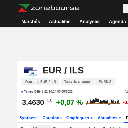
Marchés
Actualités
Analyses
Agenda
EUR / ILS
Warrants EUR / ILS
Taux de change
EURILS
Temps Différé
22:20:24 06/08/2026
Va
3,4630
+0,07 %
ILS
-0
Synthèse
Cotations
Graphiques
Actualités