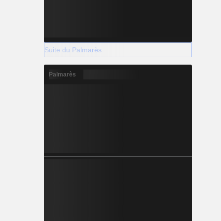
Suite du Palmarès
Palmarès