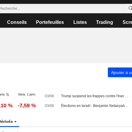
Conseils
Portefeuilles
Listes
Trading
Scr
Ajouter à u
ria. 5j.
Varia. 1 janv.
03/08
Trump suspend les frappes contre l'Iran alors que les pourparlers reprennent
,10 %
-7,59 %
03/08
Élections en Israël : Benjamin Netanyahu sous pression
Dérivés