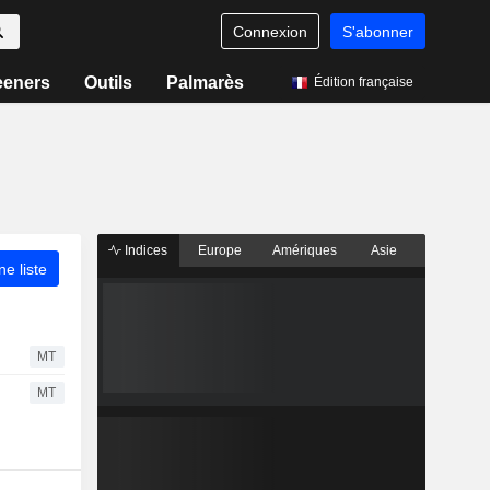
Connexion
S'abonner
eeners
Outils
Palmarès
Édition française
Indices
Europe
Amériques
Asie
ne liste
MT
MT