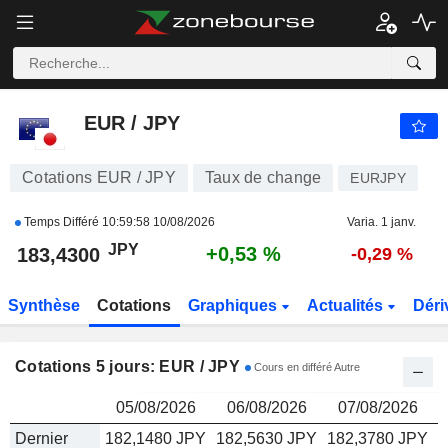
EUR / JPY
183,4310
¥
EUR / JPY
Cotations EUR / JPY
Taux de change
EURJPY
Temps Différé
10:59:58 10/08/2026
Varia. 1 janv.
JPY
+0,53 %
183,4300
-0,29 %
Synthèse
Cotations
Graphiques
Actualités
Déri
Cotations 5 jours: EUR / JPY
Cours en différé Autre
05/08/2026
06/08/2026
07/08/2026
Dernier
182,1480 JPY
182,5630 JPY
182,3780 JPY
1