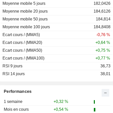
Moyenne mobile 5 jours
2011
-8,17 %
182,0426
Moyenne mobile 20 jours
2010
-18,55 %
184,6126
Moyenne mobile 50 jours
2009
+4,99 %
184,814
Moyenne mobile 100 jours
2008
-22,07 %
184,8408
Ecart cours / (MMA5)
2007
+3,71 %
-0,76 %
Ecart cours / (MMA20)
2006
+12,56 %
+0,64 %
Ecart cours / (MMA50)
2005
+0,32 %
+0,75 %
Ecart cours / (MMA100)
2004
+3,11 %
+0,77 %
RSI 9 jours
2003
+8,33 %
36,73
RSI 14 jours
2002
+6,28 %
38,01
2001
+8,71 %
2000
+4,23 %
Performances
1999
-27,35 %
1 semaine
+0,32 %
1998
-0,69 %
Mois en cours
+0,54 %