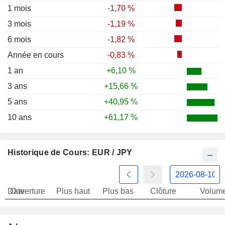
1 mois
-1,70 %
3 mois
-1,19 %
6 mois
-1,82 %
Année en cours
-0,83 %
1 an
+6,10 %
3 ans
+15,66 %
5 ans
+40,95 %
10 ans
+61,17 %
Historique de Cours: EUR / JPY
Date
Ouverture
Plus haut
Plus bas
Clôture
Volum