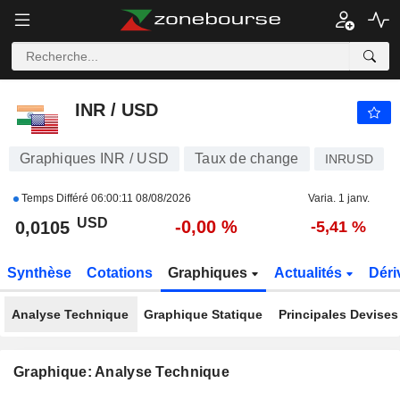
INR / USD
0,0105
$
-0,00 %
INR / USD
Graphiques INR / USD
Taux de change
INRUSD
Temps Différé
06:00:11 08/08/2026
Varia. 1 janv.
USD
-0,00 %
0,0105
-5,41 %
Synthèse
Cotations
Graphiques
Actualités
Déri
Analyse Technique
Graphique Statique
Principales Devises
Graphique: Analyse Technique