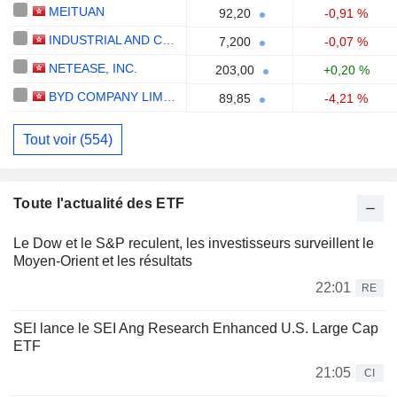
MEITUAN
92,20
-0,91 %
INDUSTRIAL AND COMMERCIAL BANK OF CHINA LIMITED
7,200
-0,07 %
NETEASE, INC.
203,00
+0,20 %
BYD COMPANY LIMITED
89,85
-4,21 %
Tout voir (554)
Toute l'actualité des ETF
Le Dow et le S&P reculent, les investisseurs surveillent le
Moyen-Orient et les résultats
22:01
RE
SEI lance le SEI Ang Research Enhanced U.S. Large Cap
ETF
21:05
CI