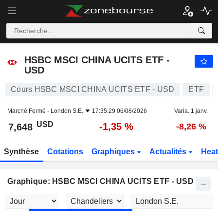
HSBC MSCI CHINA UCITS ETF - USD
7,648
$
-1,35 %
HSBC MSCI CHINA UCITS ETF -
USD
Cours HSBC MSCI CHINA UCITS ETF - USD
ETF
Marché Fermé -
London S.E.
17:35:29 06/08/2026
Varia. 1 janv.
USD
-1,35 %
7,648
-8,26 %
Synthèse
Cotations
Graphiques
Actualités
Hea
Graphique: HSBC MSCI CHINA UCITS ETF - USD