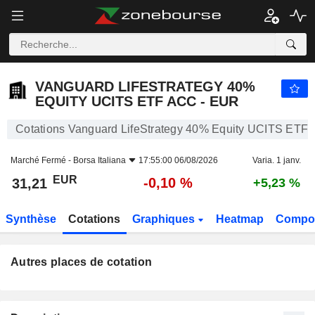
VANGUARD LIFESTRATEGY 40% EQUITY UCITS ETF ACC - EUR
31,21
€
VANGUARD LIFESTRATEGY 40%
EQUITY UCITS ETF ACC - EUR
Cotations Vanguard LifeStrategy 40% Equity UCITS ETF 
Marché Fermé -
Borsa Italiana
17:55:00 06/08/2026
Varia. 1 janv.
EUR
-0,10 %
31,21
+5,23 %
Synthèse
Cotations
Graphiques
Heatmap
Compos
Autres places de cotation
Bourse
Mnemo
Cours
Variation
Volume