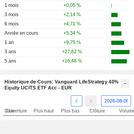
1 mois
+0,05 %
3 mois
+2,14 %
6 mois
+4,71 %
Année en cours
+5,34 %
1 an
+9,75 %
3 ans
+27,82 %
5 ans
+16,48 %
Historique de Cours: Vanguard LifeStrategy 40%
Equity UCITS ETF Acc - EUR
Date
Ouverture
Plus haut
Plus bas
Clôture
Volum