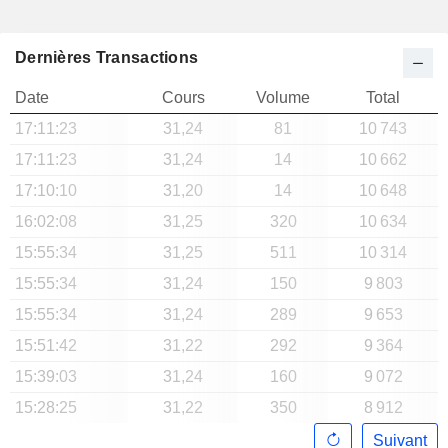
Dernières Transactions
Date
Cours
Volume
Total
17:11:23
31,24
81
10 743
17:11:23
31,24
14
10 662
17:10:10
31,20
14
10 648
16:02:08
31,25
320
10 634
15:55:34
31,25
511
10 314
15:55:34
31,24
150
9 803
15:55:34
31,24
289
9 653
15:51:42
31,22
292
9 364
15:39:03
31,24
160
9 072
15:28:25
31,22
350
8 912
Suivant