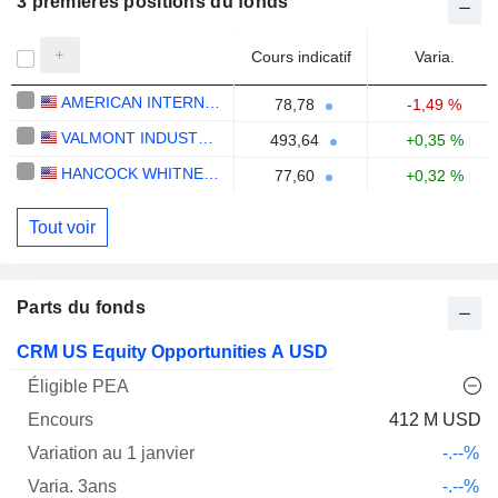
3 premières positions du fonds
Cours indicatif
Varia.
AMERICAN INTERNATIONAL GROUP, INC.
78,78
-1,49 %
VALMONT INDUSTRIES, INC.
493,64
+0,35 %
HANCOCK WHITNEY CORPORATION
77,60
+0,32 %
Tout voir
Parts du fonds
Varia.
CRM US Equity Opportunities A USD
1
Varia.
Nom
PEA
Encours
janv.
3ans
Notation
412 M USD
-.--%
-.--%