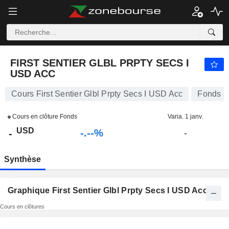
-.-
FIRST SENTIER GLBL PRPTY SECS I USD ACC
-
$
-
%
FIRST SENTIER GLBL PRPTY SECS I
USD ACC
Cours First Sentier Glbl Prpty Secs I USD Acc
Fonds
Cours en clôture Fonds
Varia. 1 janv.
USD
-.--%
-
-
Synthèse
Graphique First Sentier Glbl Prpty Secs I USD Acc
Cours en clôtures