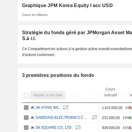
Graphique JPM Korea Equity I acc USD
Cours en clôtures
Stratégie du fonds géré par JPMorgan Asset M
S.à r.l.
Ce Compartiment en actions à la gestion active investit essentiellem
d'actions coréennes.
3 premières positions du fonds
Cours
Ajouter à une liste
indicatif
V
SK HYNIX INC.
1 422 000,00
KR
-4
SAMSUNG ELECTRONICS CO., LTD.
231 000,00
KRW
+0
SK SQUARE CO., LTD.
939 000,00
KRW
-3