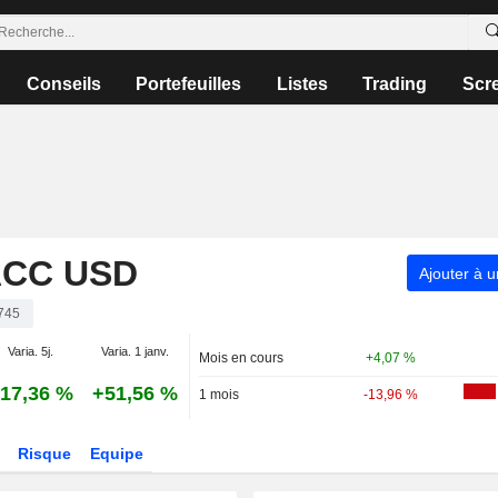
Conseils
Portefeuilles
Listes
Trading
Scr
ACC USD
Ajouter à u
745
Varia. 5j.
Varia. 1 janv.
Mois en cours
+4,07 %
17,36 %
+51,56 %
1 mois
-13,96 %
Risque
Equipe