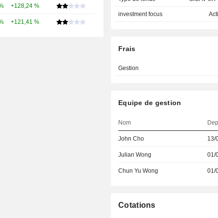
 %
+128,24 %
investment focus
Act
 %
+121,41 %
Frais
Gestion
Equipe de gestion
Nom
Dep
John Cho
13/
Julian Wong
01/
Chun Yu Wong
01/
Cotations