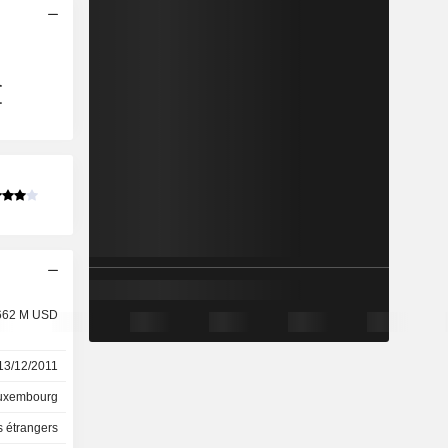
662 M USD
13/12/2011
uxembourg
 étrangers