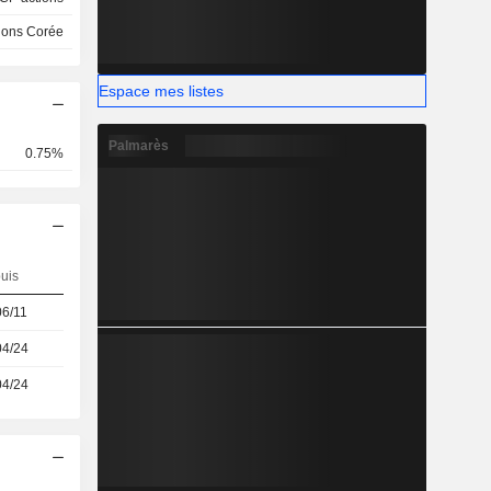
ions Corée
Espace mes listes
Palmarès
0.75%
uis
06/11
04/24
04/24