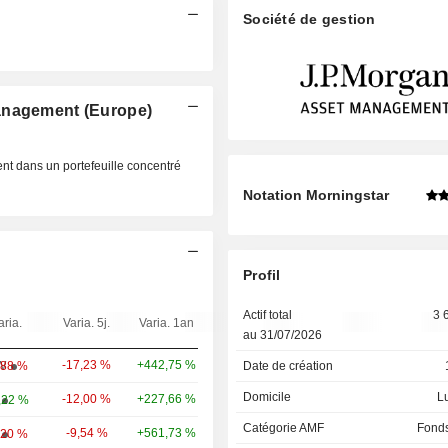
Société de gestion
anagement (Europe)
ent dans un portefeuille concentré
Notation Morningstar
Profil
Actif total
3 
aria.
Varia. 5j.
Varia. 1an
Poids
au 31/07/2026
-17,23 %
+442,75 %
9,96 %
W
,88 %
Date de création
Domicile
L
-12,00 %
+227,66 %
9,54 %
,22 %
Catégorie AMF
Fonds
-9,54 %
+561,73 %
8,82 %
,20 %