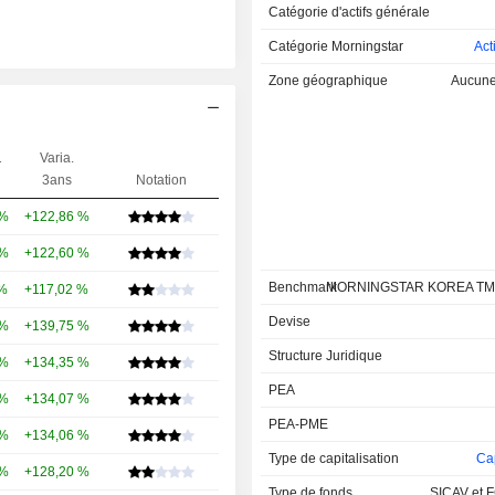
Catégorie d'actifs générale
Catégorie Morningstar
Act
Zone géographique
Aucune 
1
Varia.
3ans
Notation
 %
+122,86 %
 %
+122,60 %
Benchmark
MORNINGSTAR KOREA TM
 %
+117,02 %
Devise
 %
+139,75 %
Structure Juridique
 %
+134,35 %
PEA
 %
+134,07 %
PEA-PME
 %
+134,06 %
Type de capitalisation
Cap
 %
+128,20 %
Type de fonds
SICAV et F