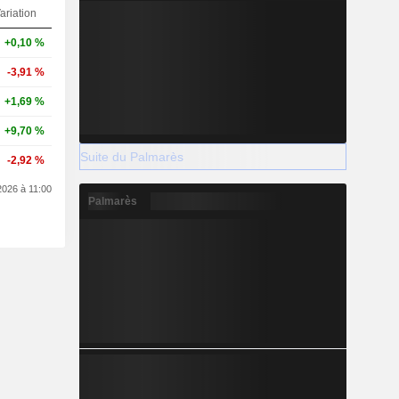
ariation
+0,10 %
-3,91 %
+1,69 %
+9,70 %
Suite du Palmarès
-2,92 %
2026 à 11:00
Palmarès