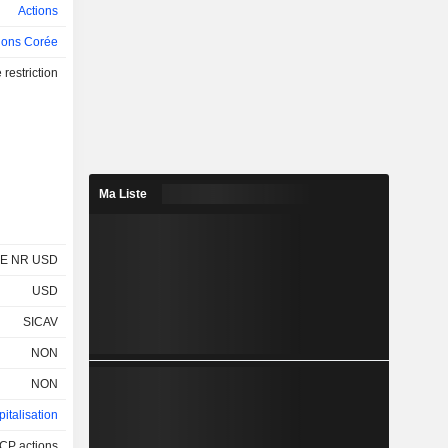
Actions
ions Corée
restriction
Ma Liste
E NR USD
USD
SICAV
NON
NON
italisation
CP actions