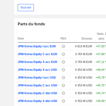
Tout voir
Parts du fonds
Varia. 
Nom
PEA
Encours
janv.
JPM Korea Equity I acc EUR
4 815 M EUR
+47,93
JPM Korea Equity C acc EUR
3 783 M EUR
+47,89
JPM Korea Equity A acc EUR
3 783 M EUR
+47,11
JPM Korea Equity X acc USD
4 353 M USD
+46,44
JPM Korea Equity I acc USD
4 353 M USD
+45,78
JPM Korea Equity C acc USD
4 353 M USD
+45,75
JPM Korea Equity C dist USD
4 353 M USD
+45,74
JPM Korea Equity A dist USD
4 353 M USD
+45,00