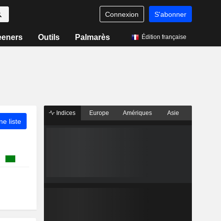
Connexion
S'abonner
eeners
Outils
Palmarès
Édition française
Indices
Europe
Amériques
Asie
ne liste