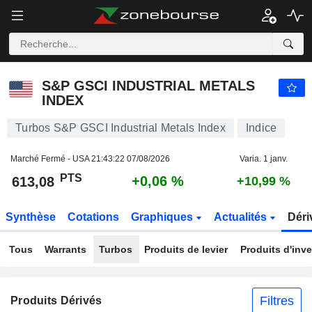
S&P GSCI INDUSTRIAL METALS INDEX
613,08
PTS
+0,06 %
S&P GSCI INDUSTRIAL METALS
INDEX
Turbos S&P GSCI Industrial Metals Index
Indice
Marché Fermé - USA
21:43:22 07/08/2026
Varia. 1 janv.
PTS
+0,06 %
613,08
+10,99 %
Synthèse
Cotations
Graphiques
Actualités
Déri
Tous
Warrants
Turbos
Produits de levier
Produits d'inv
Filtres
Produits Dérivés