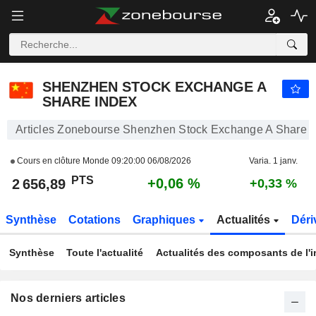
SHENZHEN STOCK EXCHANGE A SHARE INDEX
2 656,89
PTS
+0,06 %
SHENZHEN STOCK EXCHANGE A
SHARE INDEX
Articles Zonebourse Shenzhen Stock Exchange A Share I
Cours en clôture Monde
09:20:00 06/08/2026
Varia. 1 janv.
PTS
+0,06 %
2 656,89
+0,33 %
Synthèse
Cotations
Graphiques
Actualités
Déri
Synthèse
Toute l'actualité
Actualités des composants de l'i
Nos derniers articles