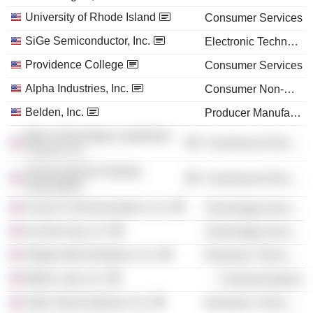
University of Rhode Island
Consumer Services
SiGe Semiconductor, Inc.
Electronic Technology
Providence College
Consumer Services
Alpha Industries, Inc.
Consumer Non-Durables
Belden, Inc.
Producer Manufacturing
Mass Technology Leadership
Commercial Services
Council, Inc.
Semiconductor Industry
Commercial Services
Association
Acacia Communications, Inc.
Technology Services
Ay Dee Kay LLC
Technology Services
Allegro MicroSystems, Inc.
Electronic Technology
Mobix Labs, Inc.
Communications
indie Semiconductor, Inc.
Electronic Technology