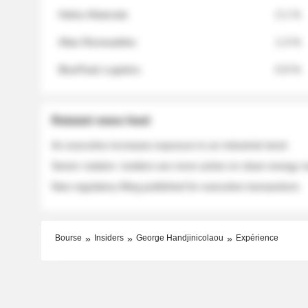
Helios Materials
2.1 %
Atlas Renewables
1.3 %
BluePeak Logistics
0.9 %
Related news feed
An executive increases exposure to an industrial stock
Sector rotation: insiders are more active on clean energy
New regulatory filing published for executive transactions
Bourse
Insiders
George Handjinicolaou
Expérience