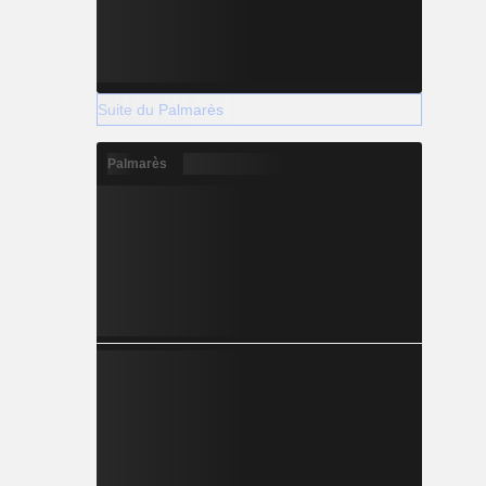
Suite du Palmarès
Palmarès