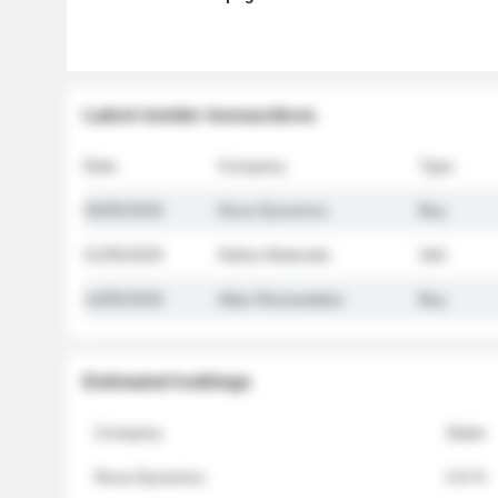
Latest insider transactions
Date
Company
Type
26/05/2026
Nova Dynamics
Buy
21/05/2026
Helios Materials
Sell
14/05/2026
Atlas Renewables
Buy
Estimated holdings
Company
Stake
Nova Dynamics
4.8 %