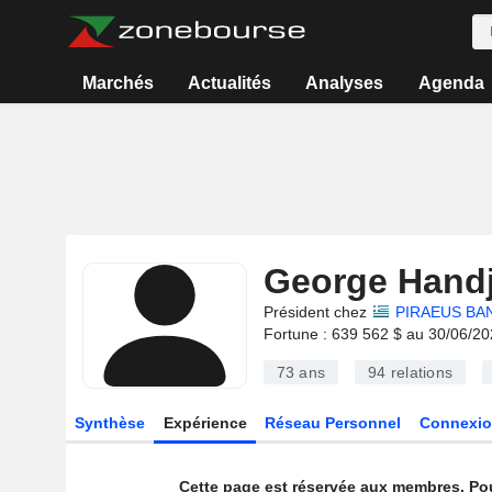
Marchés
Actualités
Analyses
Agenda
George Handj
Président chez
PIRAEUS BAN
Fortune : 639 562 $ au 30/06/2
73 ans
94
relations
Synthèse
Expérience
Réseau Personnel
Connexio
Cette page est réservée aux membres. Po