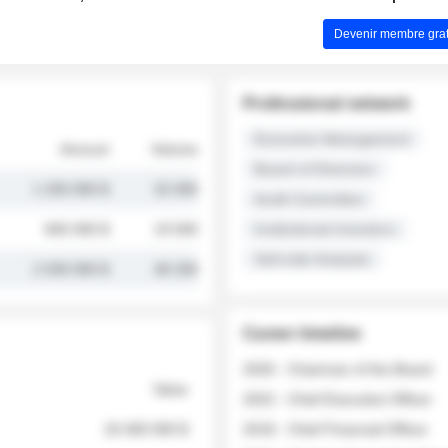
Devenir membre grat
Professional network
Executive Management
Amount
Volume
Board of Directors
1 250 000 $
32 000
Audit Committee
845 000 $
19 500
Institutional Investors
Sell-side Analysts
2 030 000 $
48 200
Career timeline
2026 - Chairman of the Board
Value
2022 - Chief Executive Officer
18 400 000 $
2018 - Chief Financial Officer