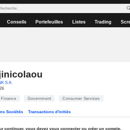
Conseils
Portefeuilles
Listes
Trading
Scr
inicolaou
K S.A.
026
Finance
Government
Consumer Services
ns Sociétés
Transactions d'initiés
ur continuer, vous devez vous connecter ou créer un compte.