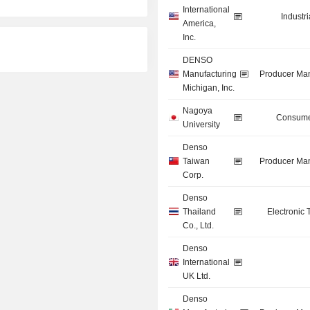
International
Industr
America,
Inc.
DENSO
Manufacturing
Producer Man
Michigan, Inc.
Nagoya
Consume
University
Denso
Taiwan
Producer Man
Corp.
Denso
Thailand
Electronic
Co., Ltd.
Denso
International
UK Ltd.
Denso