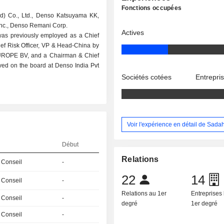
Fonctions occupées
nd) Co., Ltd., Denso Katsuyama KK,
nc., Denso Remani Corp.
Actives
was previously employed as a Chief
ief Risk Officer, VP & Head-China by
EUROPE BV, and a Chairman & Chief
rved on the board at Denso India Pvt
Sociétés cotées
Entrepri
Voir l'expérience en détail de Sada
Début
Relations
 Conseil
-
22
14
 Conseil
-
Relations au 1er
Entreprises 
 Conseil
-
degré
1er degré
 Conseil
-