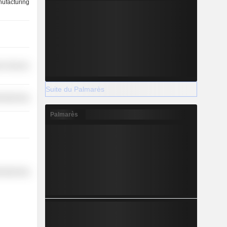
ufacturing
on Services
Suite du Palmarès
ufacturing
Palmarès
ufacturing