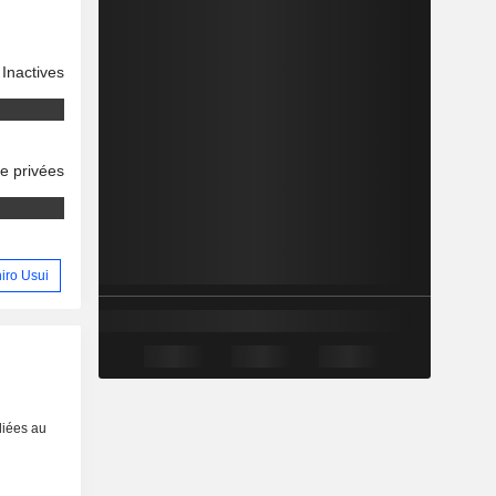
Inactives
se privées
hiro Usui
liées au