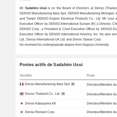
Mr.
Sadahiro Usui
is on the Board of Directors at Denso (Thaila
DENSO Manufacturing Italia SpA, DENSO Manufacturing Michigan, I
and Tianjin DENSO Engine Electrical Products Co., Ltd. Mr. Usui 
Executive Officer by DENSO International Europe BV, a Director, Ch
DENSO Corp., a President & Chief Executive Officer by DENSO 
Executive Officer by DENSO International America, Inc. He also se
Ltd., Denso International UK Ltd. and Denso Taiwan Corp.
He received his undergraduate degree from Nagoya University.
Postes actifs de Sadahiro Usui
Sociétés
Poste
Denso Manufacturing Italia SpA
Directeur/Membre du
Denso Thailand Co., Ltd.
Directeur/Membre du
Denso Katsuyama KK
Directeur/Membre du
Denso Remani Corp.
Directeur/Membre du