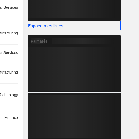
ial Services
Espace mes listes
ufacturing
Palmarès
r Services
ufacturing
 Technology
Finance