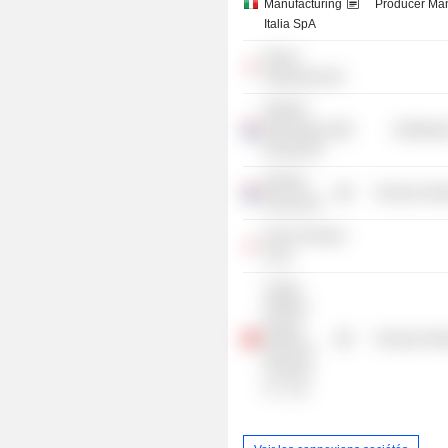
Manufacturing
Producer Man
Italia SpA
Denso
Katsuyama KK
DENSO
International
Distributi
Europe BV
DENSO
Producer Man
Europe BV
Denso Remani
Corp.
Tianjin
DENSO
Engine
Producer Man
Electrical
Products
Co., Ltd.