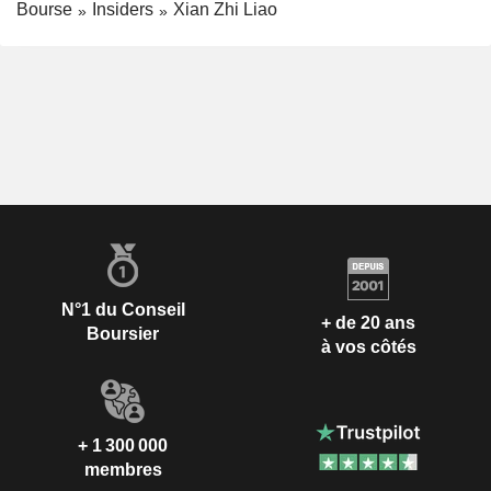
Bourse
Insiders
Xian Zhi Liao
N°1 du Conseil
+ de 20 ans
Boursier
à vos côtés
+ 1 300 000
membres