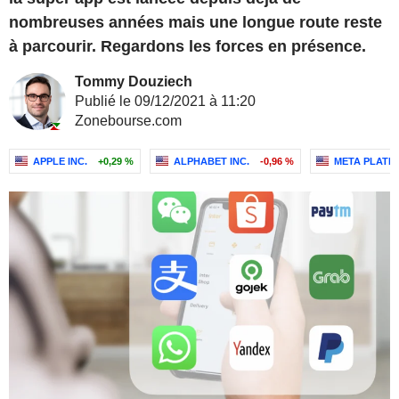
nombreuses années mais une longue route reste
à parcourir. Regardons les forces en présence.
Tommy Douziech
Publié le 09/12/2021 à 11:20
Zonebourse.com
APPLE INC.
+0,29 %
ALPHABET INC.
-0,96 %
META PLATFO