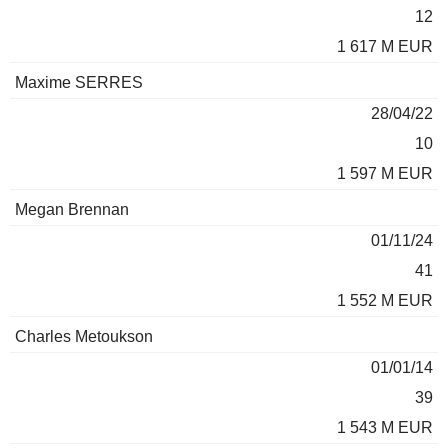
12
1 617 M EUR
Maxime SERRES
28/04/22
10
1 597 M EUR
Megan Brennan
01/11/24
41
1 552 M EUR
Charles Metoukson
01/01/14
39
1 543 M EUR