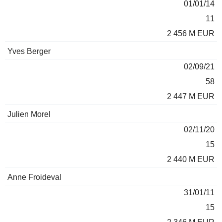
01/01/14
11
2 456 M EUR
Yves Berger
02/09/21
58
2 447 M EUR
Julien Morel
02/11/20
15
2 440 M EUR
Anne Froideval
31/01/11
15