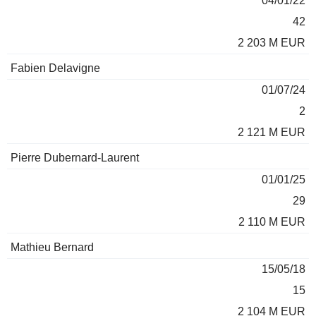
04/01/22
42
2 203 M EUR
Fabien Delavigne
01/07/24
2
2 121 M EUR
Pierre Dubernard-Laurent
01/01/25
29
2 110 M EUR
Mathieu Bernard
15/05/18
15
2 104 M EUR