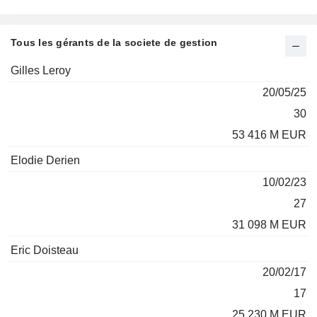
Tous les gérants de la societe de gestion
Total
Gilles Leroy
Fonds
des
20/05/25
gérés
encours
Nom
Depuis
*
*
30
53 416 M EUR
Elodie Derien
10/02/23
27
31 098 M EUR
Eric Doisteau
20/02/17
17
25 230 M EUR