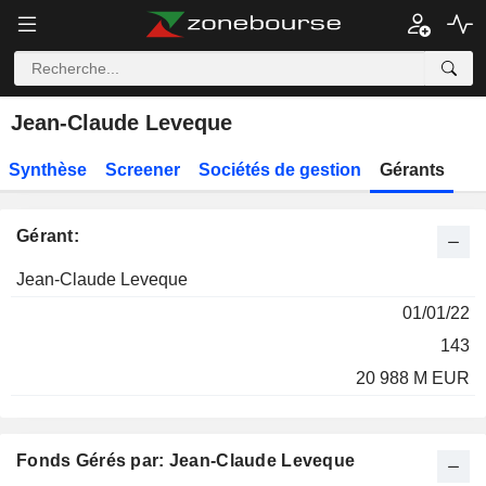
Jean-Claude Leveque
Synthèse
Screener
Sociétés de gestion
Gérants
Gérant:
Total
Jean-Claude Leveque
Fonds
des
01/01/22
gérés
encours
Nom
Depuis
*
*
143
20 988 M EUR
Fonds Gérés par: Jean-Claude Leveque