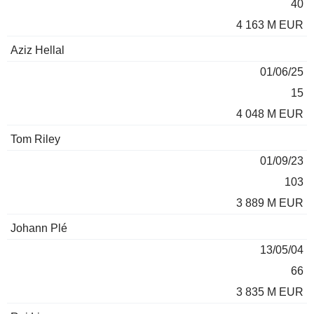
40
4 163 M EUR
Aziz Hellal
01/06/25
15
4 048 M EUR
Tom Riley
01/09/23
103
3 889 M EUR
Johann Plé
13/05/04
66
3 835 M EUR