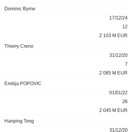
Dominic Byrne
17/12/24
12
2 103 M EUR
Thierry Creno
31/12/20
7
2 085 M EUR
Emilija POPOVIC
01/01/22
26
2 045 M EUR
Hanping Tong
31/12/20