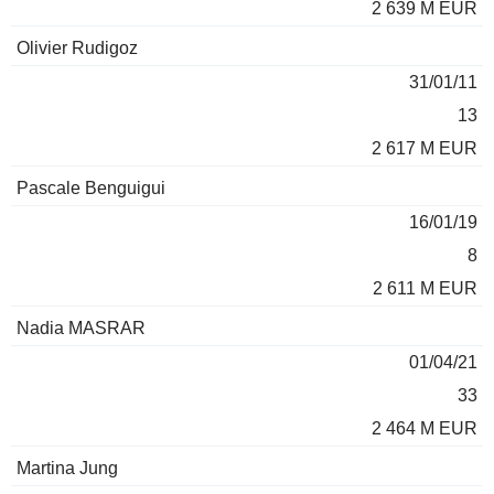
2 639 M EUR
Olivier Rudigoz
31/01/11
13
2 617 M EUR
Pascale Benguigui
16/01/19
8
2 611 M EUR
Nadia MASRAR
01/04/21
33
2 464 M EUR
Martina Jung