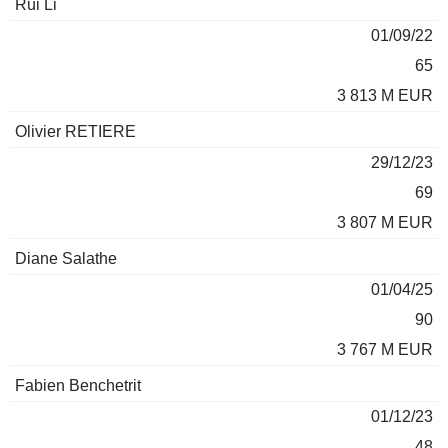
Rui Li
01/09/22
65
3 813 M EUR
Olivier RETIERE
29/12/23
69
3 807 M EUR
Diane Salathe
01/04/25
90
3 767 M EUR
Fabien Benchetrit
01/12/23
48