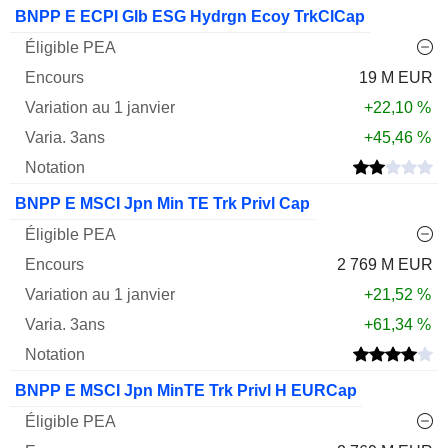
Varia.
BNPP E ECPI Glb ESG Hydrgn Ecoy TrkClCap
1
Varia.
Nom
PEA
Encours
janv.
3ans
Notation
19 M EUR
+22,10 %
+45,46 %
BNPP E MSCI Jpn Min TE Trk Privl Cap
2 769 M EUR
+21,52 %
+61,34 %
BNPP E MSCI Jpn MinTE Trk Privl H EURCap