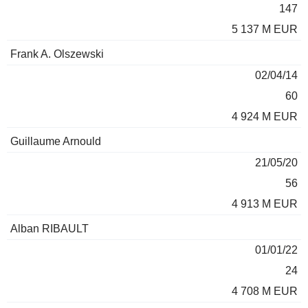
147
5 137 M EUR
Frank A. Olszewski
02/04/14
60
4 924 M EUR
Guillaume Arnould
21/05/20
56
4 913 M EUR
Alban RIBAULT
01/01/22
24
4 708 M EUR