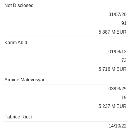
Not Disclosed
31/07/20
91
5 887 M EUR
Karim Abid
01/08/12
73
5 716 M EUR
Armine Matevosyan
03/03/25
19
5 237 M EUR
Fabrice Ricci
14/10/22