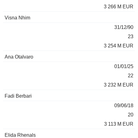
3 266 M EUR
Visna Nhim
31/12/90
23
3 254 M EUR
Ana Otalvaro
01/01/25
22
3 232 M EUR
Fadi Berbari
09/06/18
20
3 113 M EUR
Elida Rhenals