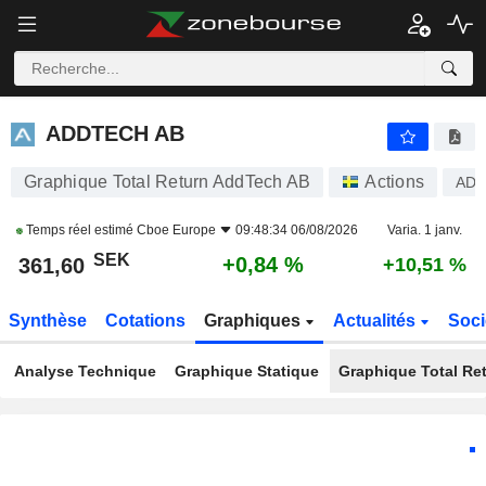
ADDTECH AB
361,60
kr
+0,84 %
ADDTECH AB
Graphique Total Return AddTech AB
Actions
ADD
Temps réel estimé
Cboe Europe
09:48:34 06/08/2026
Varia. 1 janv.
SEK
+0,84 %
361,60
+10,51 %
Synthèse
Cotations
Graphiques
Actualités
Soci
Analyse Technique
Graphique Statique
Graphique Total Re