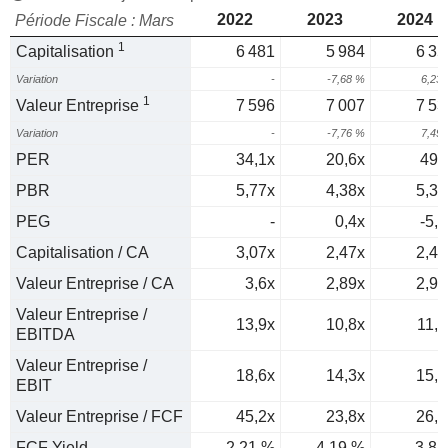
2022
2023
2024
Période Fiscale : Mars
1
Capitalisation
6 481
5 984
6 35
Variation
-
-7,68 %
6,23
1
Valeur Entreprise
7 596
7 007
7 53
Variation
-
-7,76 %
7,49
PER
34,1x
20,6x
495
PBR
5,77x
4,38x
5,31
PEG
-
0,4x
-5,2
Capitalisation / CA
3,07x
2,47x
2,46
Valeur Entreprise / CA
3,6x
2,89x
2,91
Valeur Entreprise /
13,9x
10,8x
11,3
EBITDA
Valeur Entreprise /
18,6x
14,3x
15,3
EBIT
Valeur Entreprise / FCF
45,2x
23,8x
26,3
FCF Yield
2,21 %
4,19 %
3,8 