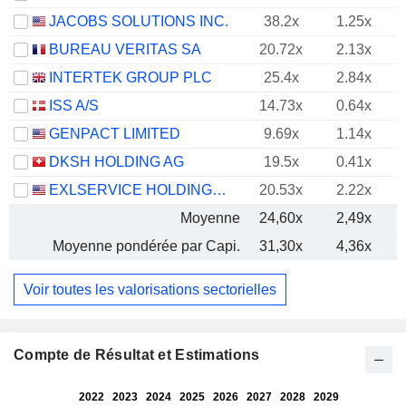
JACOBS SOLUTIONS INC.
38.2x
1.25x
BUREAU VERITAS SA
20.72x
2.13x
INTERTEK GROUP PLC
25.4x
2.84x
ISS A/S
14.73x
0.64x
GENPACT LIMITED
9.69x
1.14x
DKSH HOLDING AG
19.5x
0.41x
EXLSERVICE HOLDINGS, INC.
20.53x
2.22x
Moyenne
24,60x
2,49x
Moyenne pondérée par Capi.
31,30x
4,36x
Voir toutes les valorisations sectorielles
Compte de Résultat et Estimations