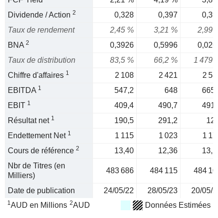
2
Dividende / Action
0,328
0,397
0,39
Taux de rendement
2,45 %
3,21 %
2,99 
2
BNA
0,3926
0,5996
0,026
Taux de distribution
83,5 %
66,2 %
1 479 
1
Chiffre d'affaires
2 108
2 421
2 58
1
EBITDA
547,2
648
665,
1
EBIT
409,4
490,7
491,
1
Résultat net
190,5
291,2
12,
1
Endettement Net
1 115
1 023
1 17
2
Cours de référence
13,40
12,36
13,1
Nbr de Titres (en
483 686
484 115
484 10
Milliers)
Date de publication
24/05/22
28/05/23
20/05/2
1
2
AUD en Millions
AUD
Données Estimées