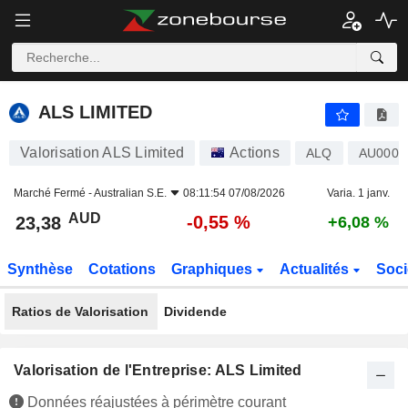
ALS LIMITED
23,38
$
-0,55 %
ALS LIMITED
Valorisation ALS Limited
Actions
ALQ
AU0000
Marché Fermé -
Australian S.E.
08:11:54 07/08/2026
Varia. 1 janv.
AUD
-0,55 %
23,38
+6,08 %
Synthèse
Cotations
Graphiques
Actualités
Soci
Ratios de Valorisation
Dividende
Valorisation de l'Entreprise: ALS Limited
Données réajustées à périmètre courant