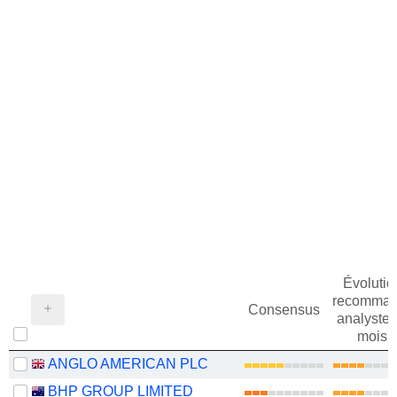
Évolutio
recomman
Consensus
analystes
mois
ANGLO AMERICAN PLC
BHP GROUP LIMITED