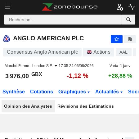
ANGLO AMERICAN PLC
3 976,00
p
-1,12 %
ANGLO AMERICAN PLC
Consensus Anglo American plc
Actions
AAL
Marché Fermé -
London S.E.
17:35:24 06/08/2026
Varia. 1 janv.
GBX
-1,12 %
3 976,00
+28,88 %
Synthèse
Cotations
Graphiques
Actualités
Soci
Opinion des Analystes
Révisions des Estimations