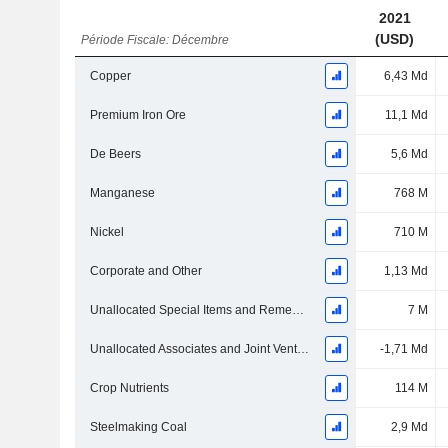
2021
(USD)
Période Fiscale: Décembre
Copper
6,43 Md
Premium Iron Ore
11,1 Md
De Beers
5,6 Md
Manganese
768 M
Nickel
710 M
Corporate and Other
1,13 Md
Unallocated Special Items and Remeasurements
7 M
Unallocated Associates and Joint Ventures
-1,71 Md
Crop Nutrients
114 M
Steelmaking Coal
2,9 Md