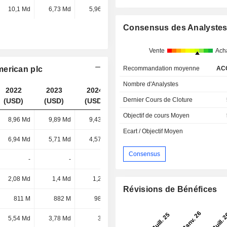
10,1 Md
6,73 Md
5,96 Md
-
Consensus des Analyste
Vente
Ach
merican plc
Recommandation moyenne
AC
Nombre d'Analystes
2022
2023
2024
2025
Dernier Cours de Cloture
(USD)
(USD)
(USD)
(USD)
Objectif de cours Moyen
8,96 Md
9,89 Md
9,43 Md
9,61 Md
Ecart / Objectif Moyen
6,94 Md
5,71 Md
4,57 Md
3,24 Md
Consensus
-
-
-
1,68 Md
2,08 Md
1,4 Md
1,2 Md
1,22 Md
Révisions de Bénéfices
811 M
882 M
989 M
1,15 Md
5,54 Md
3,78 Md
3 Md
974 M