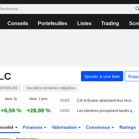
Conseils
Portefeuilles
Listes
Trading
Scr
LC
Ajouter à une liste
Rapp
BTK05J60
Sociétés minières intégrées
Varia. 5j.
Varia. 1 janv.
05/08
Citi et Exane abaissent leur recommandation sur HSBC ; LBBW dégrade Vodafone
+6,59 %
+28,98 %
04/08
Les minières prospèrent tandis que le pétrole chute face aux espoirs de paix
Société
Finances
Valorisation
Consensus
Ratings