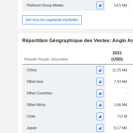
Platinum Group Metals
14,5 Md
Voir tous les segments d'activités
Répartition Géographique des Ventes: Anglo A
2021
(USD)
Période Fiscale: Décembre
China
11,25 Md
Other Asia
7,54 Md
Other Countries
-
Other Africa
1,66 Md
Chile
712 M
Japan
6,17 Md