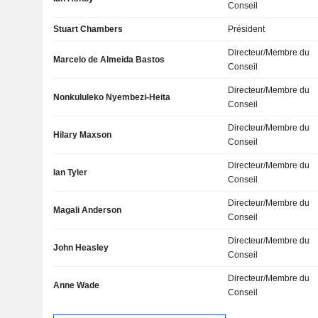
Conseil
Stuart Chambers
Président
Directeur/Membre du
Marcelo de Almeida Bastos
Conseil
Directeur/Membre du
Nonkululeko Nyembezi-Heita
Conseil
Directeur/Membre du
Hilary Maxson
Conseil
Directeur/Membre du
Ian Tyler
Conseil
Directeur/Membre du
Magali Anderson
Conseil
Directeur/Membre du
John Heasley
Conseil
Directeur/Membre du
Anne Wade
Conseil