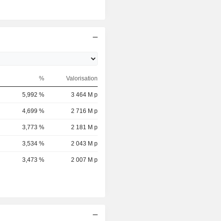
%
Valorisation
5,992 %
3 464 M p
4,699 %
2 716 M p
3,773 %
2 181 M p
3,534 %
2 043 M p
3,473 %
2 007 M p