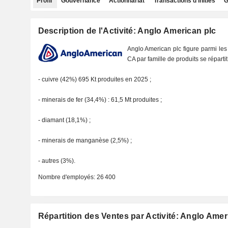
Profil
Gouvernance
Actionnariat
Transactions d'initiés
G
Description de l'Activité: Anglo American plc
Anglo American plc figure parmi le
CA par famille de produits se réparti
- cuivre (42%) 695 Kt produites en 2025 ;
- minerais de fer (34,4%) : 61,5 Mt produites ;
- diamant (18,1%) ;
- minerais de manganèse (2,5%) ;
- autres (3%).
Nombre d'employés:
26 400
Répartition des Ventes par Activité: Anglo Amer