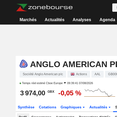
Marchés
Actualités
Analyses
Agenda
ANGLO AMERICAN P
Société Anglo American plc
Actions
AAL
GB00
Temps réel estimé
Cboe Europe
09:39:41 07/08/2026
3 974,00
-0,05 %
GBX
Synthèse
Cotations
Graphiques
Actualités