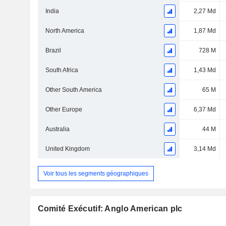
India
2,27 Md
North America
1,87 Md
Brazil
728 M
South Africa
1,43 Md
Other South America
65 M
Other Europe
6,37 Md
Australia
44 M
United Kingdom
3,14 Md
Voir tous les segments géographiques
Comité Exécutif: Anglo American plc