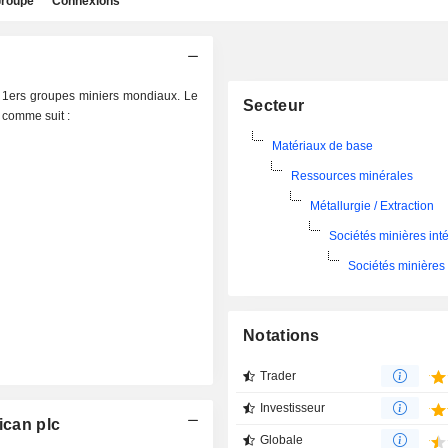
roupe
Connexions
s 1ers groupes miniers mondiaux. Le
Secteur
t comme suit :
Matériaux de base
Ressources minérales
Métallurgie / Extraction
Sociétés minières int
Sociétés minières
Notations
Trader
Investisseur
ican plc
Globale