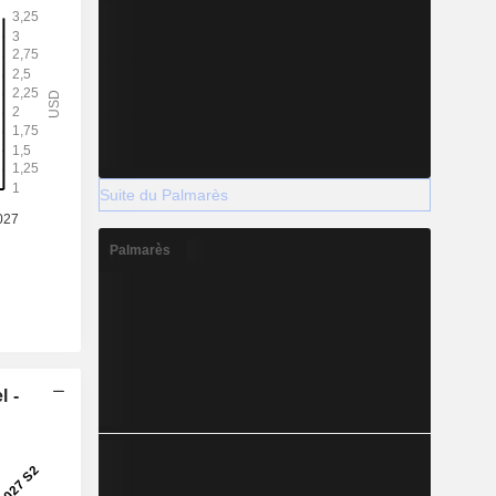
Suite du Palmarès
Palmarès
l -