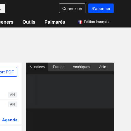
Connexion
S'abonner
eeners
Outils
Palmarès
Édition française
Indices
Europe
Amériques
Asie
ort PDF
AN
AN
Agenda
Secteur
Dérivés
Fonds et ETFs