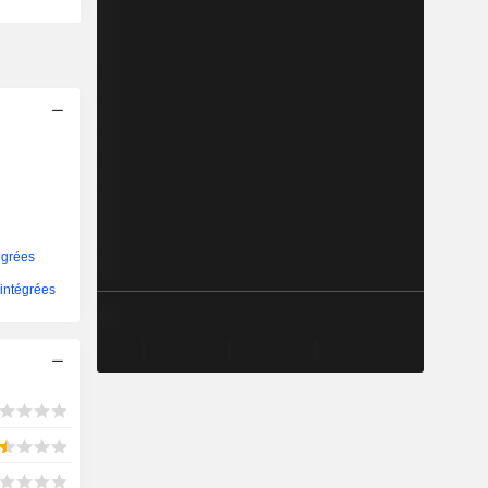
égrées
 intégrées