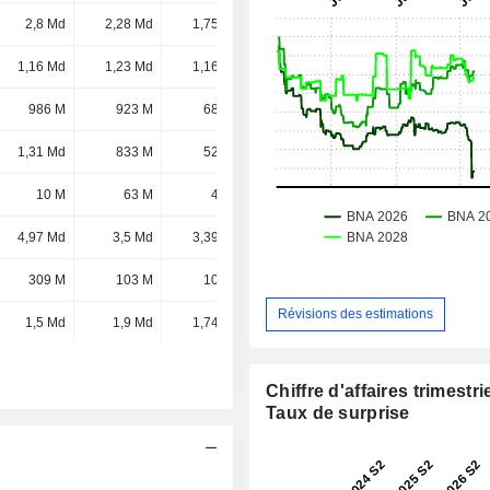
2,8 Md
2,28 Md
1,75 Md
845 M
1,16 Md
1,23 Md
1,16 Md
381 M
986 M
923 M
689 M
308 M
1,31 Md
833 M
523 M
104 M
10 M
63 M
45 M
25 M
4,97 Md
3,5 Md
3,39 Md
-
309 M
103 M
102 M
-
Révisions des estimations
1,5 Md
1,9 Md
1,74 Md
-204 M
Chiffre d'affaires trimestrie
Taux de surprise