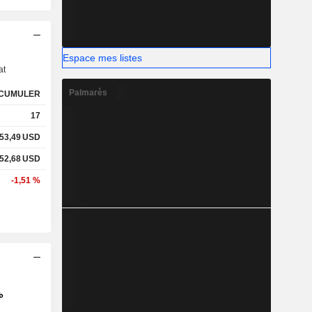
s
Espace mes listes
at
Palmarès
CUMULER
17
53,49
USD
52,68
USD
-1,51 %