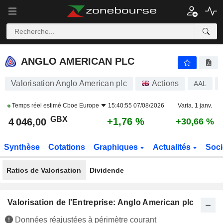
ANGLO AMERICAN PLC
4 046,00
p
+1,76 %
ANGLO AMERICAN PLC
Valorisation Anglo American plc
Actions
AAL
Temps réel estimé
Cboe Europe
15:40:55 07/08/2026
Varia. 1 janv.
GBX
+1,76 %
4 046,00
+30,66 %
Synthèse
Cotations
Graphiques
Actualités
Soci
Ratios de Valorisation
Dividende
Valorisation de l'Entreprise: Anglo American plc
Données réajustées à périmètre courant