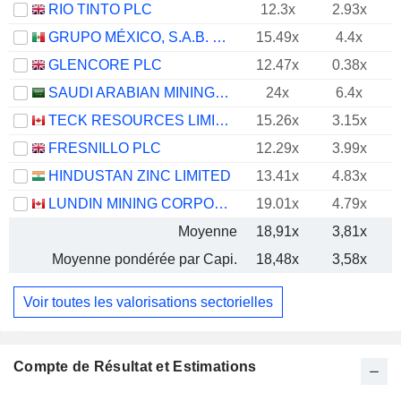
RIO TINTO PLC
12.3x
2.93x
GRUPO MÉXICO, S.A.B. DE C.V.
15.49x
4.4x
GLENCORE PLC
12.47x
0.38x
SAUDI ARABIAN MINING COMPANY (MAADEN)
24x
6.4x
TECK RESOURCES LIMITED
15.26x
3.15x
FRESNILLO PLC
12.29x
3.99x
HINDUSTAN ZINC LIMITED
13.41x
4.83x
LUNDIN MINING CORPORATION
19.01x
4.79x
Moyenne
18,91x
3,81x
Moyenne pondérée par Capi.
18,48x
3,58x
Voir toutes les valorisations sectorielles
Compte de Résultat et Estimations