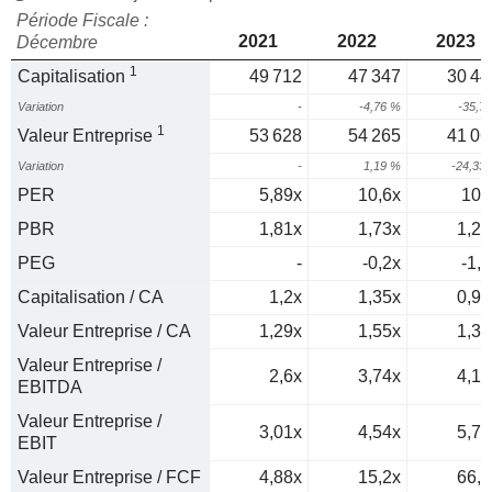
Période Fiscale :
2021
2022
2023
Décembre
1
Capitalisation
49 712
47 347
30 44
Variation
-
-4,76 %
-35,7
1
Valeur Entreprise
53 628
54 265
41 06
Variation
-
1,19 %
-24,33
PER
5,89x
10,6x
109
PBR
1,81x
1,73x
1,22
PEG
-
-0,2x
-1,2
Capitalisation / CA
1,2x
1,35x
0,99
Valeur Entreprise / CA
1,29x
1,55x
1,34
Valeur Entreprise /
2,6x
3,74x
4,12
EBITDA
Valeur Entreprise /
3,01x
4,54x
5,73
EBIT
Valeur Entreprise / FCF
4,88x
15,2x
66,2