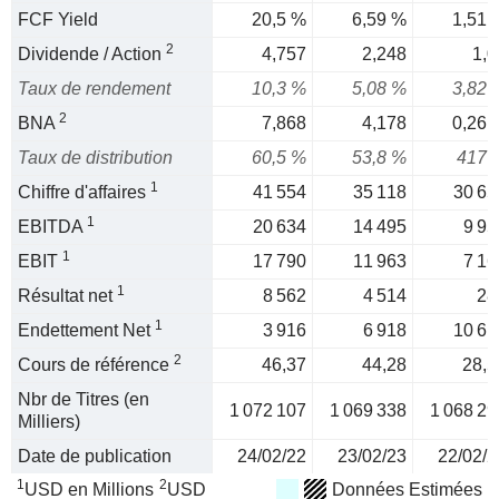
FCF Yield
20,5 %
6,59 %
1,51 
2
Dividende / Action
4,757
2,248
1,0
Taux de rendement
10,3 %
5,08 %
3,82 
2
BNA
7,868
4,178
0,261
Taux de distribution
60,5 %
53,8 %
417 
1
Chiffre d'affaires
41 554
35 118
30 65
1
EBITDA
20 634
14 495
9 95
1
EBIT
17 790
11 963
7 16
1
Résultat net
8 562
4 514
28
1
Endettement Net
3 916
6 918
10 61
2
Cours de référence
46,37
44,28
28,5
Nbr de Titres (en
1 072 107
1 069 338
1 068 29
Milliers)
Date de publication
24/02/22
23/02/23
22/02/2
1
2
USD en Millions
USD
Données Estimées