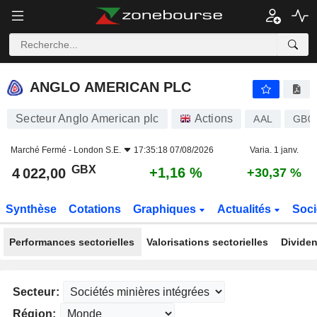
ANGLO AMERICAN PLC
4 022,00
p
+1,16 %
ANGLO AMERICAN PLC
Secteur Anglo American plc
Actions
AAL
GB0
Marché Fermé -
London S.E.
17:35:18 07/08/2026
Varia. 1 janv.
GBX
+1,16 %
4 022,00
+30,37 %
Synthèse
Cotations
Graphiques
Actualités
Soci
Performances sectorielles
Valorisations sectorielles
Dividen
Secteur:
Région: