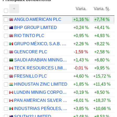
V
Varia.
Varia. 5j.
ANGLO AMERICAN PLC
+1,16 %
+7,74 %
+
BHP GROUP LIMITED
+0,24 %
+4,41 %
RIO TINTO PLC
+0,95 %
+4,93 %
+
GRUPO MÉXICO, S.A.B. DE C.V.
+2,26 %
+8,22 %
+
GLENCORE PLC
-1,59 %
+2,58 %
SAUDI ARABIAN MINING COMPANY (MAADEN)
+1,43 %
+6,80 %
TECK RESOURCES LIMITED
-0,01 %
+9,95 %
+
FRESNILLO PLC
+4,60 %
+15,72 %
HINDUSTAN ZINC LIMITED
+1,85 %
+11,43 %
+
LUNDIN MINING CORPORATION
+0,19 %
+8,50 %
+
PAN AMERICAN SILVER CORP.
+6,01 %
+18,37 %
+
INDUSTRIAS PEÑOLES, S.A.B. DE C.V.
+3,85 %
+10,66 %
+
SOUTH32 LIMITED
+2,48 %
+8,53 %
+