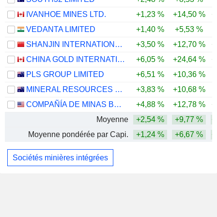
IVANHOE MINES LTD.
+1,23 %
+14,50 %
+
VEDANTA LIMITED
+1,40 %
+5,53 %
SHANJIN INTERNATIONAL GOLD CO., LTD.
+3,50 %
+12,70 %
+
CHINA GOLD INTERNATIONAL RESOURCES CORP. LTD.
+6,05 %
+24,64 %
+
PLS GROUP LIMITED
+6,51 %
+10,36 %
MINERAL RESOURCES LIMITED
+3,83 %
+10,68 %
COMPAÑÍA DE MINAS BUENAVENTURA S.A.A.
+4,88 %
+12,78 %
+
Moyenne
+2,54 %
+9,77 %
+
Moyenne pondérée par Capi.
+1,24 %
+6,67 %
+
Sociétés minières intégrées