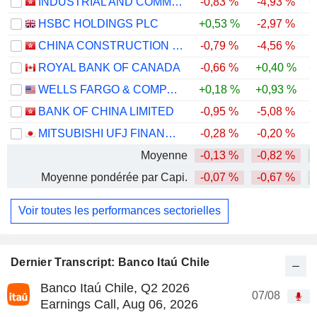
INDUSTRIAL AND COMMERCIAL BANK OF CHINA LIMITED
-0,83 %
-4,93 %
+
HSBC HOLDINGS PLC
+0,53 %
-2,97 %
+
CHINA CONSTRUCTION BANK CORPORATION
-0,79 %
-4,56 %
ROYAL BANK OF CANADA
-0,66 %
+0,40 %
+
WELLS FARGO & COMPANY
+0,18 %
+0,93 %
+
BANK OF CHINA LIMITED
-0,95 %
-5,08 %
+
MITSUBISHI UFJ FINANCIAL GROUP, INC.
-0,28 %
-0,20 %
+
Moyenne
-0,13 %
-0,82 %
+
Moyenne pondérée par Capi.
-0,07 %
-0,67 %
+
Voir toutes les performances sectorielles
Dernier Transcript: Banco Itaú Chile
Banco Itaú Chile, Q2 2026
07/08
Earnings Call, Aug 06, 2026