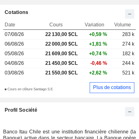
Cotations
Date
Cours
Variation
Volume
07/08/26
22 130,00 $CL
+0,59 %
283 k
06/08/26
22 000,00 $CL
+1,81 %
274 k
05/08/26
21 609,00 $CL
+0,74 %
182 k
04/08/26
21 450,00 $CL
-0,46 %
244 k
03/08/26
21 550,00 $CL
+2,62 %
521 k
Plus de cotations
Cours en clôture Santiago S.E.
Profil Société
Banco Itau Chile est une institution financière chilienne (la
Banque) active dans le secteur bancaire. La Banque opère