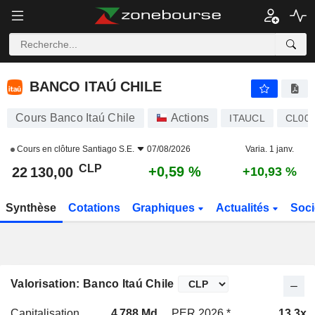
BANCO ITAÚ CHILE
22 130,00
$
+0,59 %
BANCO ITAÚ CHILE
Cours Banco Itaú Chile
Actions
ITAUCL
CL000
Cours en clôture
Santiago S.E.
07/08/2026
Varia. 1 janv.
CLP
+0,59 %
22 130,00
+10,93 %
Synthèse
Cotations
Graphiques
Actualités
Soci
Valorisation: Banco Itaú Chile
Capitalisation
4 788 Md
PER 2026 *
13,3x