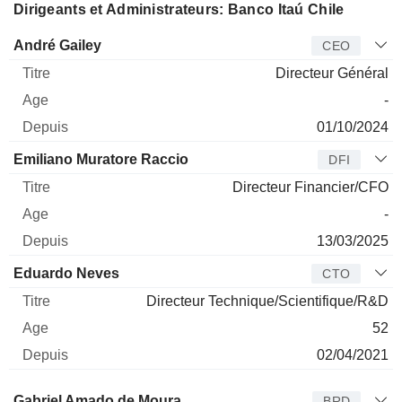
Dirigeants et Administrateurs: Banco Itaú Chile
Dirigeant
Titre
Age
Depuis
André Gailey
CEO
Directeur Général
-
01/10/2024
Emiliano Muratore Raccio
DFI
Directeur Financier/CFO
-
13/03/2025
Eduardo Neves
CTO
Directeur Technique/Scientifique/R&D
52
02/04/2021
Administrateur
Titre
Age
Depuis
Gabriel Amado de Moura
BRD