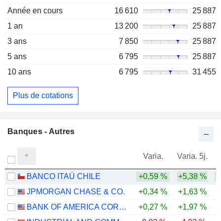
Année en cours
16 610
25 887
1 an
13 200
25 887
3 ans
7 850
25 887
5 ans
6 795
25 887
10 ans
6 795
31 455
Plus de cotations
Banques - Autres
Varia.
Varia. 5j.
BANCO ITAÚ CHILE
+0,59 %
+5,38 %
+
JPMORGAN CHASE & CO.
+0,34 %
+1,63 %
+
BANK OF AMERICA CORPORATION
+0,27 %
+1,97 %
+