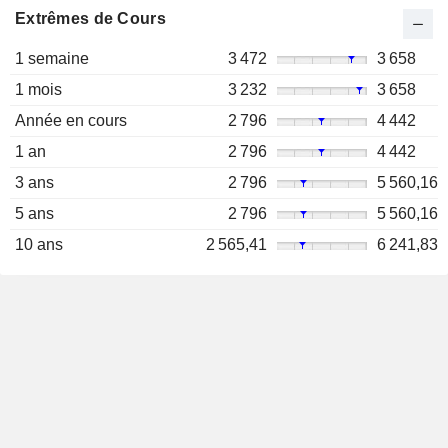
Extrêmes de Cours
1 semaine
3 472
3 658
1 mois
3 232
3 658
Année en cours
2 796
4 442
1 an
2 796
4 442
3 ans
2 796
5 560,16
5 ans
2 796
5 560,16
10 ans
2 565,41
6 241,83