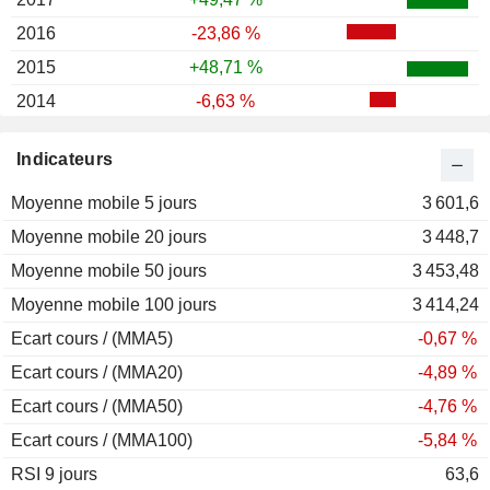
2016
-23,86 %
2015
+48,71 %
2014
-6,63 %
2013
+51,17 %
Indicateurs
2012
+37,70 %
Moyenne mobile 5 jours
2011
+43,37 %
3 601,6
Moyenne mobile 20 jours
2010
+8,54 %
3 448,7
Moyenne mobile 50 jours
2009
-5,91 %
3 453,48
Moyenne mobile 100 jours
2008
-35,44 %
3 414,24
Ecart cours / (MMA5)
2007
-21,10 %
-0,67 %
Ecart cours / (MMA20)
2006
+54,01 %
-4,89 %
Ecart cours / (MMA50)
2005
+37,33 %
-4,76 %
Ecart cours / (MMA100)
2004
-7,75 %
-5,84 %
RSI 9 jours
2003
+47,77 %
63,6