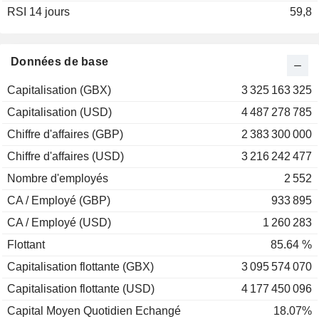
RSI 14 jours
2002
-15,99 %
59,8
2001
-6,42 %
2000
+5,59 %
Données de base
1999
+62,87 %
Capitalisation (GBX)
3 325 163 325
1998
-29,48 %
Capitalisation (USD)
4 487 278 785
1997
+1,47 %
Chiffre d'affaires (GBP)
2 383 300 000
1996
+22,21 %
Chiffre d'affaires (USD)
3 216 242 477
1995
+45,09 %
Nombre d'employés
2 552
1994
-35,08 %
CA / Employé (GBP)
933 895
1993
+71,93 %
CA / Employé (USD)
1 260 283
1992
+23,51 %
Flottant
85.64 %
Capitalisation flottante (GBX)
3 095 574 070
Capitalisation flottante (USD)
4 177 450 096
Capital Moyen Quotidien Echangé
18.07%