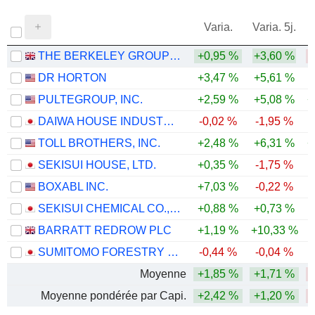
Varia.
Varia. 5j.
THE BERKELEY GROUP HOLDINGS PLC
+0,95 %
+3,60 %
DR HORTON
+3,47 %
+5,61 %
PULTEGROUP, INC.
+2,59 %
+5,08 %
+
DAIWA HOUSE INDUSTRY CO., LTD.
-0,02 %
-1,95 %
-
TOLL BROTHERS, INC.
+2,48 %
+6,31 %
+
SEKISUI HOUSE, LTD.
+0,35 %
-1,75 %
BOXABL INC.
+7,03 %
-0,22 %
-
SEKISUI CHEMICAL CO., LTD.
+0,88 %
+0,73 %
BARRATT REDROW PLC
+1,19 %
+10,33 %
-
SUMITOMO FORESTRY CO., LTD.
-0,44 %
-0,04 %
-
Moyenne
+1,85 %
+1,71 %
Moyenne pondérée par Capi.
+2,42 %
+1,20 %