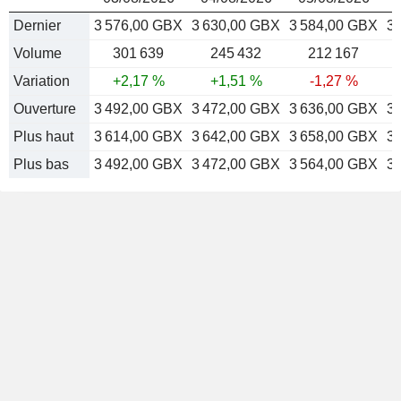
Dernier
3 576,00 GBX
3 630,00 GBX
3 584,00 GBX
3
Volume
301 639
245 432
212 167
Variation
+2,17 %
+1,51 %
-1,27 %
Ouverture
3 492,00 GBX
3 472,00 GBX
3 636,00 GBX
3
Plus haut
3 614,00 GBX
3 642,00 GBX
3 658,00 GBX
3
Plus bas
3 492,00 GBX
3 472,00 GBX
3 564,00 GBX
3