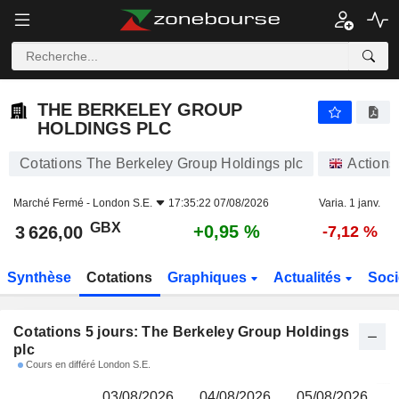
THE BERKELEY GROUP HOLDINGS PLC
3 626,00
p
THE BERKELEY GROUP
HOLDINGS PLC
Cotations The Berkeley Group Holdings plc
Actions
Marché Fermé -
London S.E.
17:35:22 07/08/2026
Varia. 1 janv.
GBX
+0,95 %
3 626,00
-7,12 %
Synthèse
Cotations
Graphiques
Actualités
Soci
Cotations 5 jours: The Berkeley Group Holdings
plc
Cours en différé London S.E.
03/08/2026
04/08/2026
05/08/2026