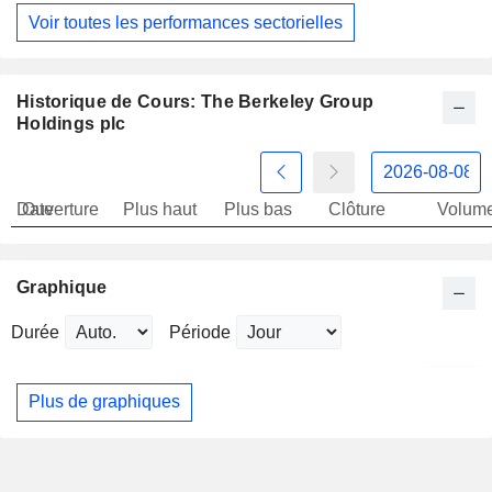
Voir toutes les performances sectorielles
Historique de Cours: The Berkeley Group
Holdings plc
Date
Ouverture
Plus haut
Plus bas
Clôture
Volum
Graphique
Durée
Période
Plus de graphiques