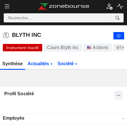
-.-
BLYTH INC
-
$
-
%
BLYTH INC
Cours Blyth Inc
Actions
Instrument Inactif
BTH
Synthèse
Actualités
Société
Profil Société
Employés
-