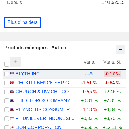
14/10/2015
Plus d'insiders
Produits ménagers - Autres
Varia.
Varia. 5j.
BLYTH INC
-.--%
-0,17 %
RECKITT BENCKISER GROUP PLC
-1,51 %
-0,64 %
CHURCH & DWIGHT CO., INC.
-0,55 %
+2,46 %
+
THE CLOROX COMPANY
+0,31 %
+7,35 %
-
REYNOLDS CONSUMER PRODUCTS INC.
-1,13 %
+4,34 %
+
PT UNILEVER INDONESIA TBK
+0,83 %
+3,70 %
LION CORPORATION
+5,56 %
+12,11 %
+