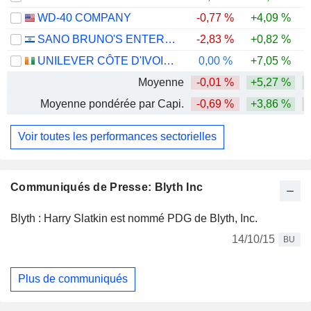
WD-40 COMPANY
-0,77 %
+4,09 %
SANO BRUNO'S ENTERPRISES LTD
-2,83 %
+0,82 %
UNILEVER CÔTE D'IVOIRE, S.A.
0,00 %
+7,05 %
Moyenne
-0,01 %
+5,27 %
Moyenne pondérée par Capi.
-0,69 %
+3,86 %
Voir toutes les performances sectorielles
Communiqués de Presse: Blyth Inc
Blyth : Harry Slatkin est nommé PDG de Blyth, Inc.
14/10/15
BU
Plus de communiqués