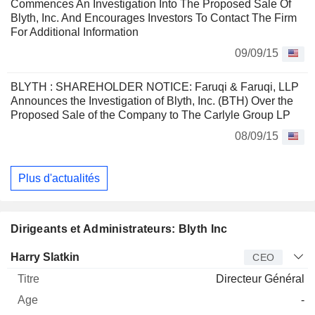
Commences An Investigation Into The Proposed Sale Of
Blyth, Inc. And Encourages Investors To Contact The Firm
For Additional Information
09/09/15
BLYTH : SHAREHOLDER NOTICE: Faruqi & Faruqi, LLP
Announces the Investigation of Blyth, Inc. (BTH) Over the
Proposed Sale of the Company to The Carlyle Group LP
08/09/15
Plus d'actualités
Dirigeants et Administrateurs: Blyth Inc
Dirigeant
Titre
Age
Depuis
Harry Slatkin
CEO
Directeur Général
-