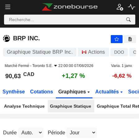
BRP INC.
90,63
$
+1,27 %
BRP INC.
Graphique Statique BRP Inc.
Actions
DOO
CA
Marché Fermé -
Toronto S.E.
22:00:00 07/08/2026
Varia. 1 janv.
CAD
+1,27 %
90,63
-6,62 %
Synthèse
Cotations
Graphiques
Actualités
Soci
Analyse Technique
Graphique Statique
Graphique Total Re
Durée
Période