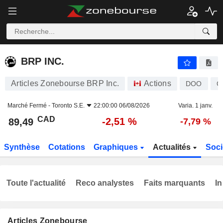
BRP INC.
89,49
$
-2,51 %
BRP INC.
Articles Zonebourse BRP Inc.
Actions
DOO
C
Marché Fermé -
Toronto S.E.
22:00:00 06/08/2026
Varia. 1 janv.
CAD
-2,51 %
89,49
-7,79 %
Synthèse
Cotations
Graphiques
Actualités
Soci
Toute l'actualité
Reco analystes
Faits marquants
In
Articles Zonebourse