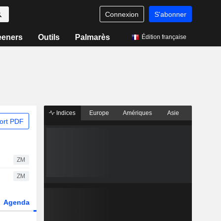
Connexion
S'abonner
eeners
Outils
Palmarès
Édition française
Indices
Europe
Amériques
Asie
ort PDF
ZM
ZM
Agenda
Secteur
Dérivés
Fonds et ETFs