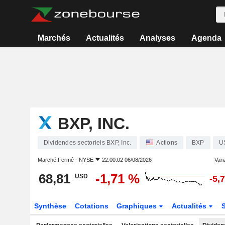
Marchés
Actualités
Analyses
Agenda
BXP, INC.
Dividendes sectoriels BXP, Inc.
Actions
BXP
U
Marché Fermé -
NYSE
22:00:02 06/08/2026
Varia
68,81
-1,71 %
USD
-5,
Synthèse
Cotations
Graphiques
Actualités