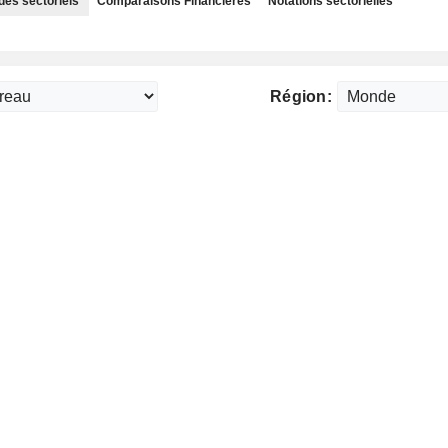
des sectoriels
Comparaisons Financières
Notations sectorielles
Région: