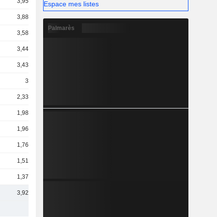
3,95 Md
Espace mes listes
3,88 Md
Palmarès
3,58 Md
3,44 Md
3,43 Md
3 Md
2,33 Md
1,98 Md
1,96 Md
1,76 Md
1,51 Md
1,37 Md
3,92 Md