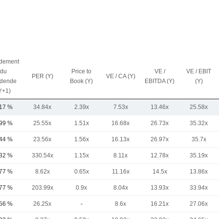
dement
du
Price to
VE /
VE / EBIT
PER (Y)
VE / CA (Y)
idende
Book (Y)
EBITDA (Y)
(Y)
Y+1)
,17 %
34.84x
2.39x
7.53x
13.46x
25.58x
,99 %
25.55x
1.51x
16.68x
26.73x
35.32x
,44 %
23.56x
1.56x
16.13x
26.97x
35.7x
,32 %
330.54x
1.15x
8.11x
12.78x
35.19x
,77 %
8.62x
0.65x
11.16x
14.5x
13.86x
,77 %
203.99x
0.9x
8.04x
13.93x
33.94x
,56 %
26.25x
-
8.6x
16.21x
27.06x