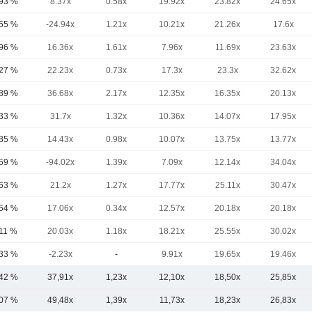
,93 %
8.37x
0.58x
19.92x
23.82x
24.65x
,55 %
-24.94x
1.21x
10.21x
21.26x
17.6x
,96 %
16.36x
1.61x
7.96x
11.69x
23.63x
,27 %
22.23x
0.73x
17.3x
23.3x
32.62x
,89 %
36.68x
2.17x
12.35x
16.35x
20.13x
,33 %
31.7x
1.32x
10.36x
14.07x
17.95x
,85 %
14.43x
0.98x
10.07x
13.75x
13.77x
,59 %
-94.02x
1.39x
7.09x
12.14x
34.04x
,63 %
21.2x
1.27x
17.77x
25.11x
30.47x
,54 %
17.06x
0.34x
12.57x
20.18x
20.18x
,11 %
20.03x
1.18x
18.21x
25.55x
30.02x
,33 %
-2.23x
-
9.91x
19.65x
19.46x
,42 %
37,91x
1,23x
12,10x
18,50x
25,85x
,07 %
49,48x
1,39x
11,73x
18,23x
26,83x