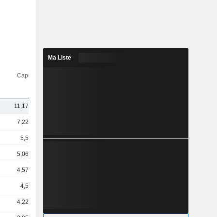
Ma Liste
Capi.($)
11,17 Md
7,22 Md
5,5 Md
5,06 Md
4,57 Md
4,5 Md
4,22 Md