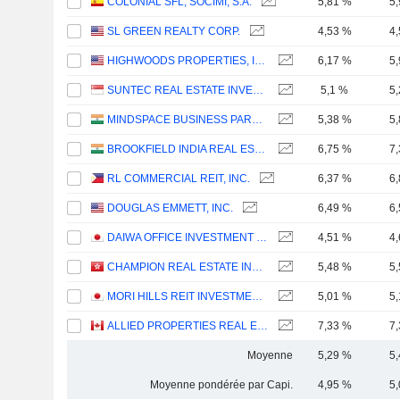
COLONIAL SFL, SOCIMI, S.A.
5,81 %
5
SL GREEN REALTY CORP.
4,53 %
4
HIGHWOODS PROPERTIES, INC.
6,17 %
5
SUNTEC REAL ESTATE INVESTMENT TRUST
5,1 %
5
MINDSPACE BUSINESS PARKS REIT
5,38 %
5
BROOKFIELD INDIA REAL ESTATE TRUST
6,75 %
7
RL COMMERCIAL REIT, INC.
6,37 %
6
DOUGLAS EMMETT, INC.
6,49 %
6
DAIWA OFFICE INVESTMENT CORPORATION
4,51 %
4
CHAMPION REAL ESTATE INVESTMENT TRUST
5,48 %
5
MORI HILLS REIT INVESTMENT CORPORATION
5,01 %
5
ALLIED PROPERTIES REAL ESTATE INVESTMENT TRUST
7,33 %
7
Moyenne
5,29 %
5
Moyenne pondérée par Capi.
4,95 %
5