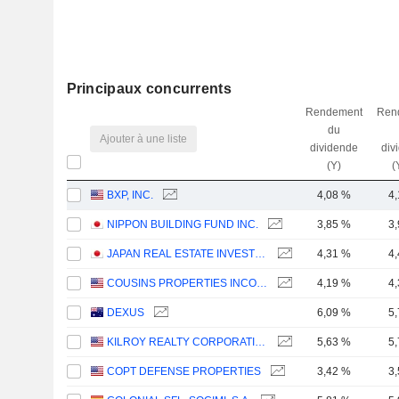
Principaux concurrents
Rendement
Ren
du
Ajouter à une liste
dividende
div
(Y)
(
BXP, INC.
4,08 %
4
NIPPON BUILDING FUND INC.
3,85 %
3
JAPAN REAL ESTATE INVESTMENT CORPORATION
4,31 %
4
COUSINS PROPERTIES INCORPORATED
4,19 %
4
DEXUS
6,09 %
5
KILROY REALTY CORPORATION
5,63 %
5
COPT DEFENSE PROPERTIES
3,42 %
3