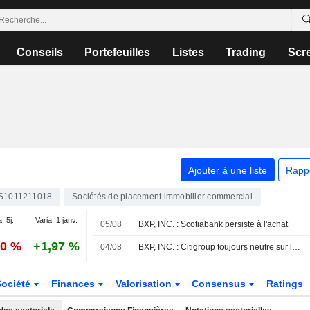
Conseils
Portefeuilles
Listes
Trading
Scr
Ajouter à une liste
Rapp
S1011211018
Sociétés de placement immobilier commercial
. 5j.
Varia. 1 janv.
05/08
BXP, INC. : Scotiabank persiste à l'achat
70 %
+1,97 %
04/08
BXP, INC. : Citigroup toujours neutre sur le dossier
Société
Finances
Valorisation
Consensus
Ratings