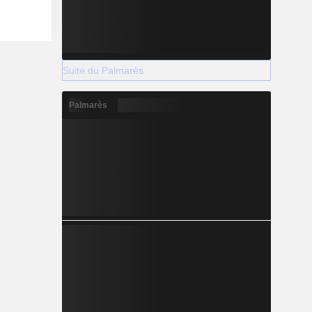
Suite du Palmarès
Palmarès