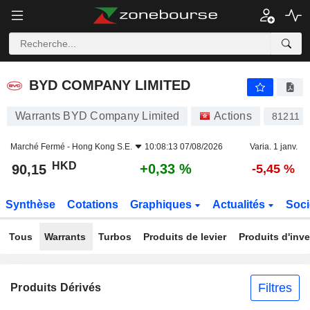
BYD COMPANY LIMITED
90,15
$
+0,33 %
BYD COMPANY LIMITED
Warrants BYD Company Limited
Actions
81211
Marché Fermé -
Hong Kong S.E.
10:08:13 07/08/2026
Varia. 1 janv.
HKD
+0,33 %
90,15
-5,45 %
Synthèse
Cotations
Graphiques
Actualités
Soci
Tous
Warrants
Turbos
Produits de levier
Produits d'inv
Filtres
Produits Dérivés