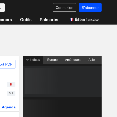
Connexion
S'abonner
eeners
Outils
Palmarès
Édition française
Indices
Europe
Amériques
Asie
ort PDF
MT
Agenda
Secteur
Dérivés
Fonds et ETFs