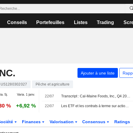
Conseils
Portefeuilles
Listes
Trading
Scr
NC.
Ajouter à une liste
Rapp
US1280302027
Pêche et agriculture
ia. 5j.
Varia. 1 janv.
22/07
Transcript : Cal-Maine Foods, Inc., Q4 2026 Earnings Call, Jul 22, 2026
,30 %
+6,92 %
22/07
Les ETF et les contrats à terme sur actions reculent avant l'ouverture mercredi, dans l'attente des résultats des géants de la technologie
Société
Finances
Valorisation
Consensus
Ratings