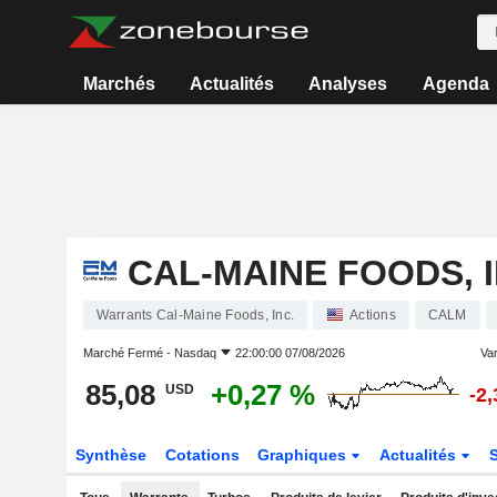
Marchés
Actualités
Analyses
Agenda
CAL-MAINE FOODS, I
Warrants Cal-Maine Foods, Inc.
Actions
CALM
Marché Fermé -
Nasdaq
22:00:00 07/08/2026
Var
85,08
+0,27 %
USD
-2
Synthèse
Cotations
Graphiques
Actualités