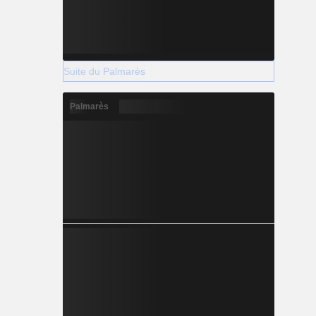
Suite du Palmarès
Palmarès